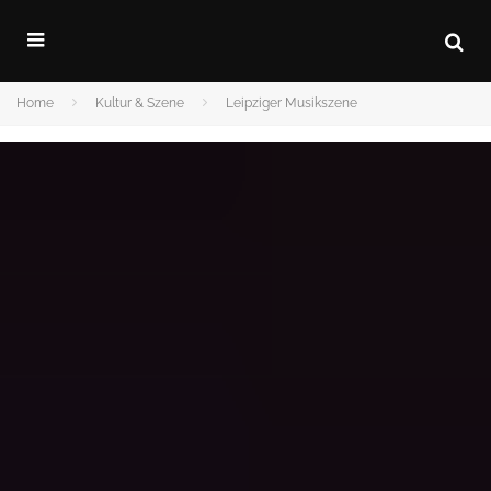
Home
Kultur & Szene
Leipziger Musikszene