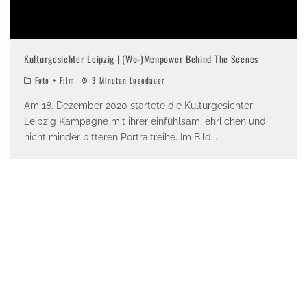
Kulturgesichter Leipzig | (Wo-)Menpower Behind The Scenes
Foto + Film
3 Minuten Lesedauer
Am 18. Dezember 2020 startete die Kulturgesichter
Leipzig Kampagne mit ihrer einfühlsam, ehrlichen und
nicht minder bitteren Portraitreihe. Im Bild
...