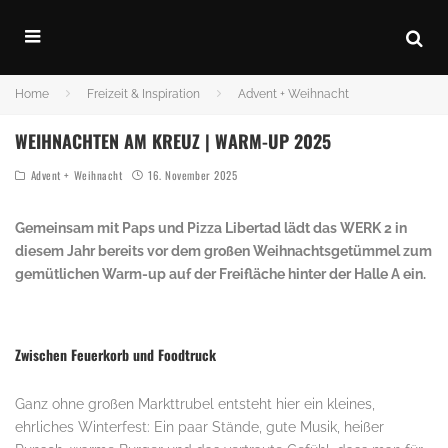
Home
Freizeit & Inspiration
Advent + Weihnacht
WEIHNACHTEN AM KREUZ | WARM-UP 2025
Advent + Weihnacht
16. November 2025
Gemeinsam mit Paps und Pizza Libertad lädt das WERK 2 in
diesem Jahr bereits vor dem großen Weihnachtsgetümmel zum
gemütlichen Warm-up auf der Freifläche hinter der Halle A ein.
Zwischen Feuerkorb und Foodtruck
Ganz ohne großen Markttrubel entsteht hier ein kleines,
ehrliches Winterfest: Ein paar Stände, gute Musik, heißer