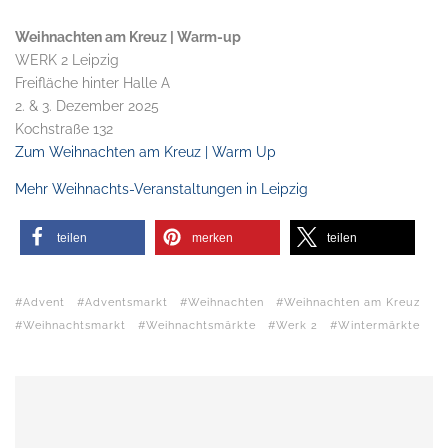
Weihnachten am Kreuz | Warm-up
WERK 2 Leipzig
Freifläche hinter Halle A
2. & 3. Dezember 2025
Kochstraße 132
Zum Weihnachten am Kreuz | Warm Up
Mehr Weihnachts-Veranstaltungen in Leipzig
teilen
merken
teilen
Advent
Adventsmarkt
Weihnachten
Weihnachten am Kreuz
Weihnachtsmarkt
Weihnachtsmärkte
Werk 2
Wintermärkte