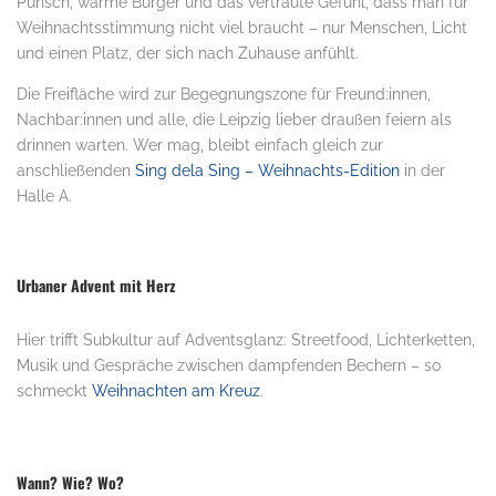
Punsch, warme Burger und das vertraute Gefühl, dass man für
Weihnachtsstimmung nicht viel braucht – nur Menschen, Licht
und einen Platz, der sich nach Zuhause anfühlt.
Die Freifläche wird zur Begegnungszone für Freund:innen,
Nachbar:innen und alle, die Leipzig lieber draußen feiern als
drinnen warten. Wer mag, bleibt einfach gleich zur
anschließenden
Sing dela Sing – Weihnachts-Edition
in der
Halle A.
Urbaner Advent mit Herz
Hier trifft Subkultur auf Adventsglanz: Streetfood, Lichterketten,
Musik und Gespräche zwischen dampfenden Bechern – so
schmeckt
Weihnachten am Kreuz
.
Wann? Wie? Wo?