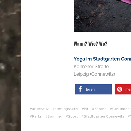
Wann? Wie? Wo?
Yoga im Stadtgarten Con
Kohrener Straße
Leipzig (Connewitz)
teilen
me
alternativ
atmungsaktiv
Fit
Fitness
Gesundhei
Parks
Sommer
Sport
Stadtgarten Connewitz