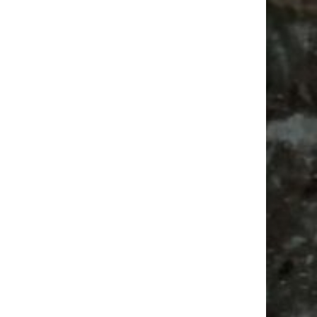
Ancient Trance Festival in Taucha |
06.-09.08.2026
Alle Flohmarkt & Trödelmarkt Termine
Leipzig 2026
Ladyfashion Flohmarkt Leipzig auf der AGRA
| 09.08.2026
Festival
Agra
Babysachen
Camping
Bülowstraße
Babyflohmarkt
Alle Flohmärkte
Camper