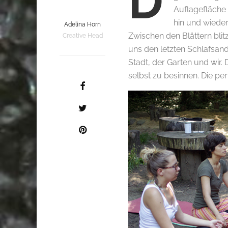
D
Auflagefläche 
hin und wiede
Adelina Horn
Zwischen den Blättern blit
Creative Head
uns den letzten Schlafsan
Stadt, der Garten und wir.
selbst zu besinnen. Die per