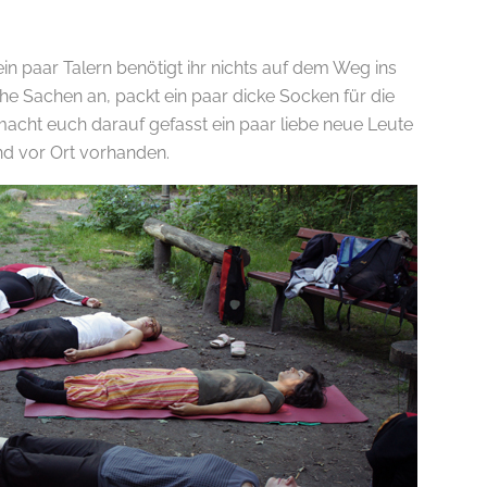
n paar Talern benötigt ihr nichts auf dem Weg ins
he Sachen an, packt ein paar dicke Socken für die
cht euch darauf gefasst ein paar liebe neue Leute
nd vor Ort vorhanden.