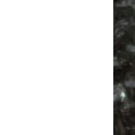
Feiern
Ancient Trance
Bülowviertel
Feste
Antik
Antikmarkt
Agra Leipzig
Mail
Subscribing I accept the privacy rules of this site