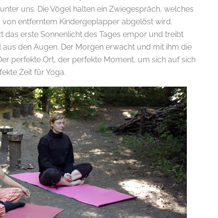
unter uns. Die Vögel halten ein Zwiegespräch, welches
r von entferntem Kindergeplapper abgelöst wird.
zt das erste Sonnenlicht des Tages empor und treibt
d aus den Augen. Der Morgen erwacht und mit ihm die
 Der perfekte Ort, der perfekte Moment, um sich auf sich
fekte Zeit für Yoga.