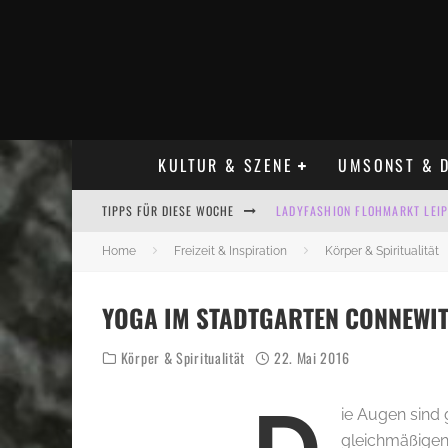
KULTUR & SZENE
UMSONST & D
TIPPS FÜR DIESE WOCHE
LADYFASHION FLOHMARKT LEIPZ
HOSENSCHEISSER FLOHMARKT LE
Home
Freizeit & Inspiration
Körper & Spiritualität
BÜLOWSTRASSENMUSIKFESTIVAL
YOGA IM STADTGARTEN CONNEWIT
ALLE FLOHMARKT LEIPZIG AUG
Körper & Spiritualität
22. Mai 2016
KINDERFLOHMÄRKTE IN LEIPZIG
ALLE FLOHMARKT & TRÖDELMAR
ie Augen sind
gleichmäßigen