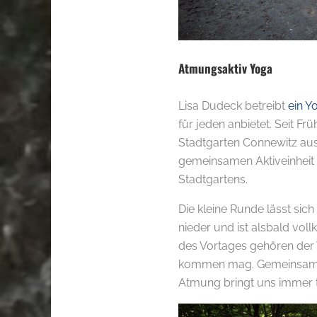
Atmungsaktiv Yoga
Lisa Dudeck betreibt
ein Y
für jeden anbietet. Seit Fr
Stadtgarten Connewitz aus.
gemeinsamen Aktiveinheit
Stadtgartens.
Die kleine Runde lässt sic
nieder und ist alsbald vo
des Vortages gehören der V
kommen mag. Gemeinsam sen
Atmung bringt uns immer ti