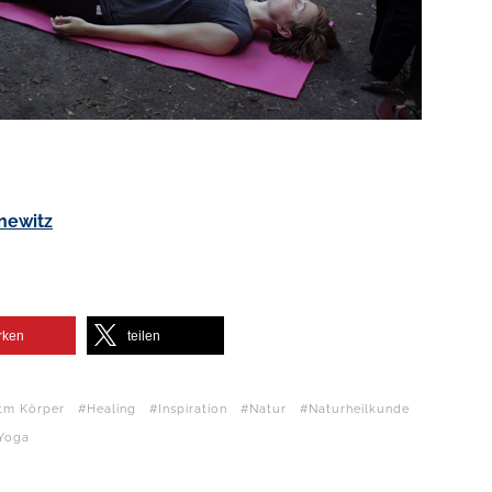
newitz
rken
teilen
tm Körper
Healing
Inspiration
Natur
Naturheilkunde
Yoga