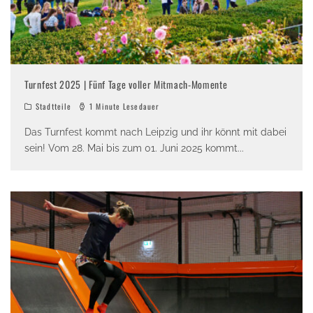
Turnfest 2025 | Fünf Tage voller Mitmach-Momente
Stadtteile
1 Minute Lesedauer
Das Turnfest kommt nach Leipzig und ihr könnt mit dabei
sein! Vom 28. Mai bis zum 01. Juni 2025 kommt
...