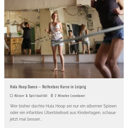
Hula Hoop Dance – Reifentanz Kurse in Leipzig
Körper & Spiritualität
2 Minuten Lesedauer
Wer bisher dachte Hula Hoop sei nur ein alberner Spleen
oder ein infantiles Überbleibsel aus Kindertagen, schaue
jetzt mal besser
...