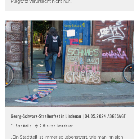
Plagwitz verursacht nicht nur
...
Georg-Schwarz-Straßenfest in Lindenau | 04.05.2024 ABGESAGT
Stadtteile
2 Minuten Lesedauer
„Ein Stadtteil ist immer so lebenswert, wie man ihn sich