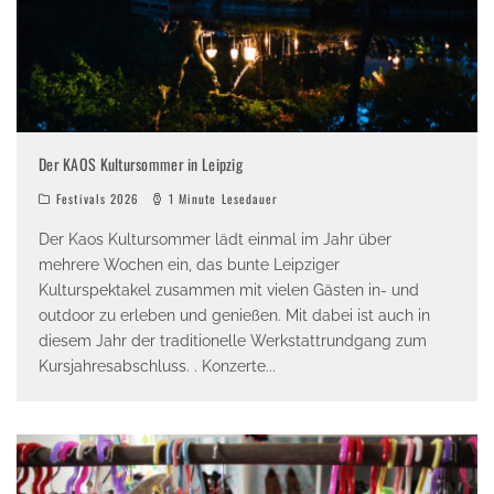
Der KAOS Kultursommer in Leipzig
Festivals 2026
1 Minute Lesedauer
Der Kaos Kultursommer lädt einmal im Jahr über
mehrere Wochen ein, das bunte Leipziger
Kulturspektakel zusammen mit vielen Gästen in- und
outdoor zu erleben und genießen. Mit dabei ist auch in
diesem Jahr der traditionelle Werkstattrundgang zum
Kursjahresabschluss. . Konzerte
...