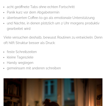
acht geöffnete Tabs ohne echten Fortschritt
Panik kurz vor dem Abgabetermin
überteuerten Coffee-to-go als emotionale Unterstützung
und Nächte, in denen plötzlich um 2 Uhr morgens produktiv
gearbeitet wird
Viele versuchen deshalb, bewusst Routinen zu entwickeln. Denn
oft hilft Struktur besser als Druck:
feste Schreibzeiten
kleine Tagesziele
Handy weglegen
gemeinsam mit anderen schreiben