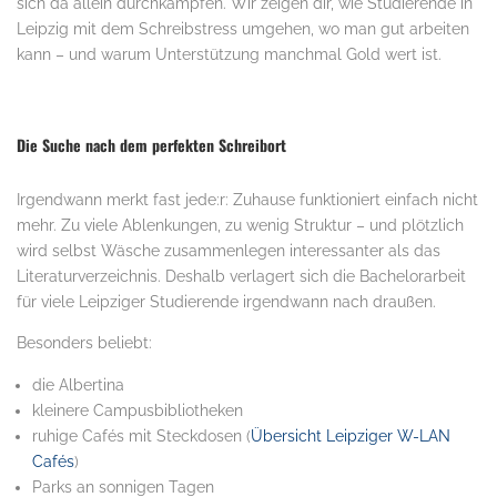
sich da allein durchkämpfen. Wir zeigen dir, wie Studierende in
Leipzig mit dem Schreibstress umgehen, wo man gut arbeiten
kann – und warum Unterstützung manchmal Gold wert ist.
Die Suche nach dem perfekten Schreibort
Irgendwann merkt fast jede:r: Zuhause funktioniert einfach nicht
mehr. Zu viele Ablenkungen, zu wenig Struktur – und plötzlich
wird selbst Wäsche zusammenlegen interessanter als das
Literaturverzeichnis. Deshalb verlagert sich die Bachelorarbeit
für viele Leipziger Studierende irgendwann nach draußen.
Besonders beliebt:
die Albertina
kleinere Campusbibliotheken
ruhige Cafés mit Steckdosen (
Übersicht Leipziger W-LAN
Cafés
)
Parks an sonnigen Tagen