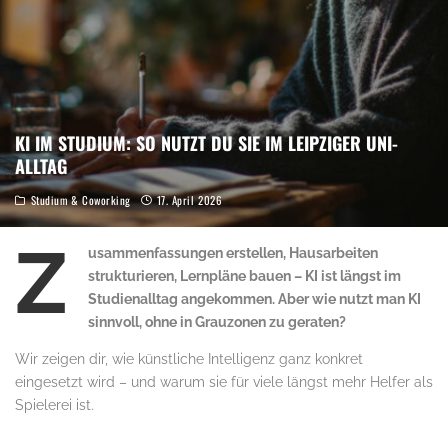
KI IM STUDIUM: SO NUTZT DU SIE IM LEIPZIGER UNI-
ALLTAG
Studium & Coworking
17. April 2026
Z
usammenfassungen erstellen, Hausarbeiten
strukturieren, Lernpläne bauen – KI ist längst im
Studienalltag angekommen. Aber wie nutzt man KI
sinnvoll, ohne in Grauzonen zu geraten?
Wir zeigen dir, wie künstliche Intelligenz ganz konkret
eingesetzt wird – und warum sie für viele längst mehr Helfer als
Spielerei ist.