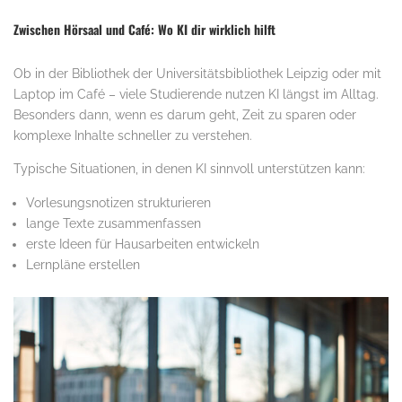
Zwischen Hörsaal und Café: Wo KI dir wirklich hilft
Ob in der Bibliothek der Universitätsbibliothek Leipzig oder mit
Laptop im Café – viele Studierende nutzen KI längst im Alltag.
Besonders dann, wenn es darum geht, Zeit zu sparen oder
komplexe Inhalte schneller zu verstehen.
Typische Situationen, in denen KI sinnvoll unterstützen kann:
Vorlesungsnotizen strukturieren
lange Texte zusammenfassen
erste Ideen für Hausarbeiten entwickeln
Lernpläne erstellen