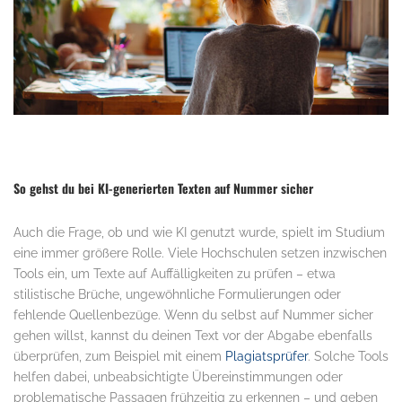
So gehst du bei KI-generierten Texten auf Nummer sicher
Auch die Frage, ob und wie KI genutzt wurde, spielt im Studium
eine immer größere Rolle. Viele Hochschulen setzen inzwischen
Tools ein, um Texte auf Auffälligkeiten zu prüfen – etwa
stilistische Brüche, ungewöhnliche Formulierungen oder
fehlende Quellenbezüge. Wenn du selbst auf Nummer sicher
gehen willst, kannst du deinen Text vor der Abgabe ebenfalls
überprüfen, zum Beispiel mit einem
Plagiatsprüfer
. Solche Tools
helfen dabei, unbeabsichtigte Übereinstimmungen oder
problematische Passagen frühzeitig zu erkennen – und geben