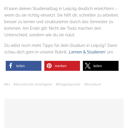
KI kann deinen Studienalltag in Leipzig deutlich erleichtern –
wenn du sie richtig einsetzt. Sie hilft dir, schneller zu arbeiten,
besser zu lernen und strukturierter durch das Semester zu
kommen. Am Ende gilt: Nicht die Tools machen den
Unterschied, sondern wie du sie nutzt.
Du willst noch mehr Tipps für dein Studium in Leipzig? Dann
schau dich gern in unserer Rubrik „
Lernen & Studieren
“ um.
teilen
merken
teilen
KI
Künstliche Intelligenz
Plagiatprüfer
Studium