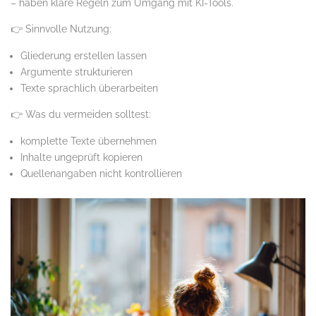
– haben klare Regeln zum Umgang mit KI-Tools.
👉 Sinnvolle Nutzung:
Gliederung erstellen lassen
Argumente strukturieren
Texte sprachlich überarbeiten
👉 Was du vermeiden solltest:
komplette Texte übernehmen
Inhalte ungeprüft kopieren
Quellenangaben nicht kontrollieren