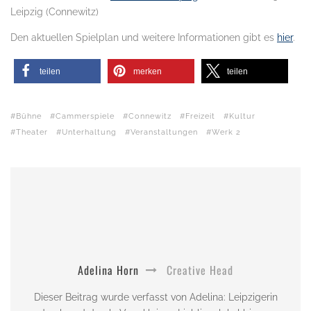
Leipzig (Connewitz)
Den aktuellen Spielplan und weitere Informationen gibt es
hier
.
teilen
merken
teilen
Bühne
Cammerspiele
Connewitz
Freizeit
Kultur
Theater
Unterhaltung
Veranstaltungen
Werk 2
Adelina Horn
Creative Head
Dieser Beitrag wurde verfasst von Adelina: Leipzigerin