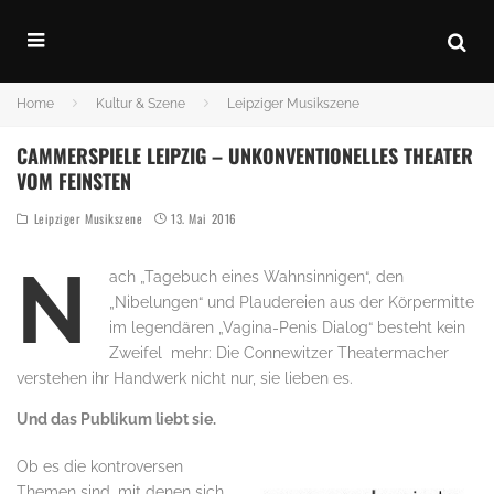
Home
Kultur & Szene
Leipziger Musikszene
CAMMERSPIELE LEIPZIG – UNKONVENTIONELLES THEATER
VOM FEINSTEN
Leipziger Musikszene
13. Mai 2016
N
ach „Tagebuch eines Wahnsinnigen“, den
„Nibelungen“ und Plaudereien aus der Körpermitte
im legendären „Vagina-Penis Dialog“ besteht kein
Zweifel mehr: Die Connewitzer Theatermacher
verstehen ihr Handwerk nicht nur, sie lieben es.
Und das Publikum liebt sie.
Ob es die kontroversen
Themen sind, mit denen sich