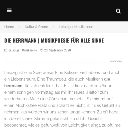
Home
Kultur & Szene
Leipziger Musikszene
DIE HERRMANN | MUSIKPOESIE FÜR ALLE SINNE
Leipziger Musikszene
23. September 2020
Leipzig ist eine Spielwiese. Eine Kulisse. Ein Lebens- und auch
ein Liebensraum. Eine Traumwelt, die auch Musikerin
die
herrmann
für sich entdeckt hat. Es ist kurz nach 10 Uhr an
einem sonnigen Vormittag als mir ihr raues „Hallo!“ zum
wiederholten Male eine Gänsehaut versetzt. Sie nimmt auf
einen Milchkaffee Platz und schafft es nicht, mir das Gefühl zu
nehmen, als würden wir uns schon lange kennen. Zu oft habe
ich bereits ihrer Stimme gelauscht, zu oft ihr Gesicht
beobachtet, wie es gefühlvoll von Leichtigkeit singt, zu oft ihre