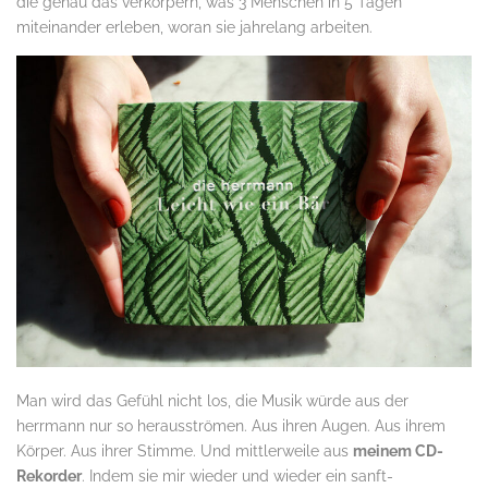
die genau das verkörpern, was 3 Menschen in 5 Tagen
miteinander erleben, woran sie jahrelang arbeiten.
Man wird das Gefühl nicht los, die Musik würde aus der
herrmann nur so herausströmen. Aus ihren Augen. Aus ihrem
Körper. Aus ihrer Stimme. Und mittlerweile aus
meinem CD-
Rekorder
. Indem sie mir wieder und wieder ein sanft-