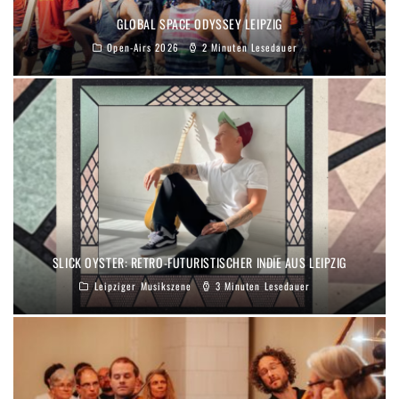
GLOBAL SPACE ODYSSEY LEIPZIG
Open-Airs 2026
2 Minuten Lesedauer
SLICK OYSTER: RETRO-FUTURISTISCHER INDIE AUS LEIPZIG
Leipziger Musikszene
3 Minuten Lesedauer