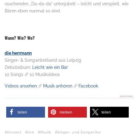
rauchendes „Da-da-da“ unterjubelt – leicht und verspielt, wie
Bären eben nunmal so sind.
.
Wann? Wie? Wo?
die herrmann
Singer- & Songwriterband aus Leipzig
Debütalbum:
Leicht wie ein Bär
10 Songs // 10 Musikvideos
Videos ansehen
//
Musik anhören
//
Facebook
.
teilen
merken
teilen
Konzert
live
Musik
Singer- und Songwriter