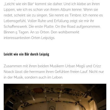
„Leicht wie ein Bär“ kommt sie daher. Und ich klebe an ihren
Lippen, wie ich es schon von ihrem Album kenne. Wenn sie
redet, scheint sie zu singen. Sie nennt es Timbre. Ich nenne es
Lebensgefühl. Voller Ruhe und Erfüllung zeigt sie mir ihr
Schaffenswerk. Die erste Platte. On the Road aufgenommen.
Binnen 5 Tagen. An 10 Orten. Den wohlbemerkt
interessantesten Orten Leipzigs.
.
Leicht wie ein Bär durch Leipzig
Zusammen mit ihren beiden Musikern Urban Mogli und Crizz
Noack lässt die herrmann ihren Gefühlen freien Lauf. Nicht nur
in der Musik, sondern auch im Leben.