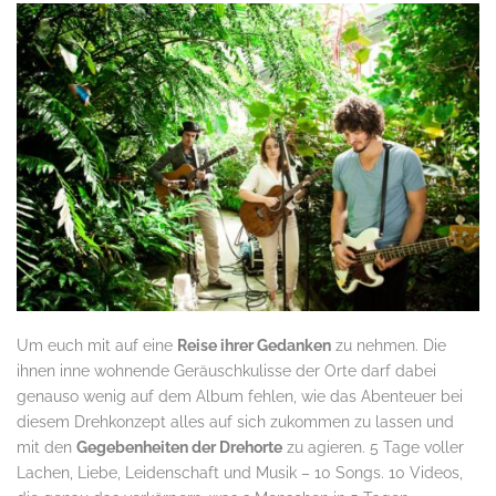
Um euch mit auf eine
Reise ihrer Gedanken
zu nehmen. Die
ihnen inne wohnende Geräuschkulisse der Orte darf dabei
genauso wenig auf dem Album fehlen, wie das Abenteuer bei
diesem Drehkonzept alles auf sich zukommen zu lassen und
mit den
Gegebenheiten der Drehorte
zu agieren. 5 Tage voller
Lachen, Liebe, Leidenschaft und Musik – 10 Songs. 10 Videos,