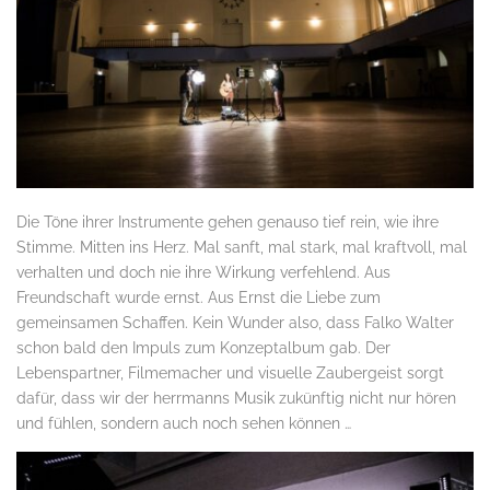
Die Töne ihrer Instrumente gehen genauso tief rein, wie ihre
Stimme. Mitten ins Herz. Mal sanft, mal stark, mal kraftvoll, mal
verhalten und doch nie ihre Wirkung verfehlend. Aus
Freundschaft wurde ernst. Aus Ernst die Liebe zum
gemeinsamen Schaffen. Kein Wunder also, dass Falko Walter
schon bald den Impuls zum Konzeptalbum gab. Der
Lebenspartner, Filmemacher und visuelle Zaubergeist sorgt
dafür, dass wir der herrmanns Musik zukünftig nicht nur hören
und fühlen, sondern auch noch sehen können …