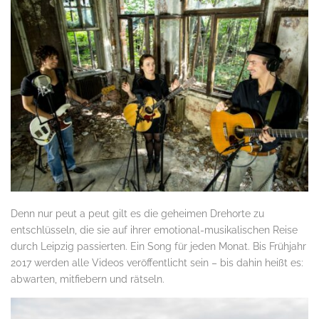
Denn nur peut a peut gilt es die geheimen Drehorte zu
entschlüsseln, die sie auf ihrer emotional-musikalischen Reise
durch Leipzig passierten. Ein Song für jeden Monat. Bis Frühjahr
2017 werden alle Videos veröffentlicht sein – bis dahin heißt es:
abwarten, mitfiebern und rätseln.