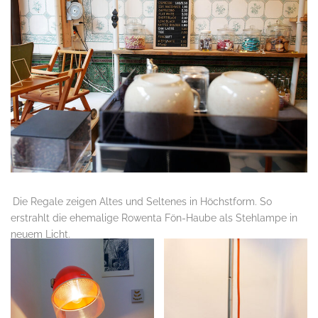
.
Die Regale zeigen Altes und Seltenes in Höchstform. So
erstrahlt die ehemalige Rowenta Fön-Haube als Stehlampe in
neuem Licht.
.