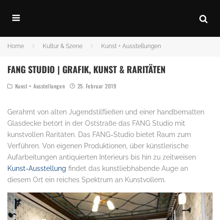
Home
Kultur & Szene
Kunst + Ausstellungen
FANG STUDIO | GRAFIK, KUNST & RARITÄTEN
Kunst + Ausstellungen
25. Februar 2019
Gerahmt von alten Jugendstilfließen und einer handbemalten
Glasdecke betört in der Oststraße das FANG Studio mit
kunstvollen Raritäten. Das FANG-Studio bietet Raum zum
Verführen. Von eigenen Produktionen, über künstlerische
Aufarbeitungen antiquierten Interieurs bis hin zu zeitweisen
Kunst-Ausstellung
findet das kunstliebhabende Auge an
diesem Ort ein reiches Spektrum an Kunstvollem.