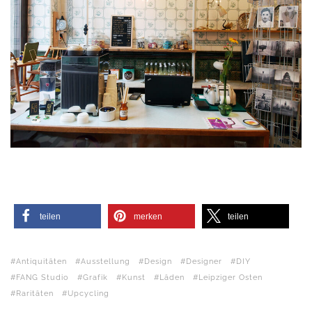
teilen
merken
teilen
Antiquitäten
Ausstellung
Design
Designer
DIY
FANG Studio
Grafik
Kunst
Läden
Leipziger Osten
Raritäten
Upcycling