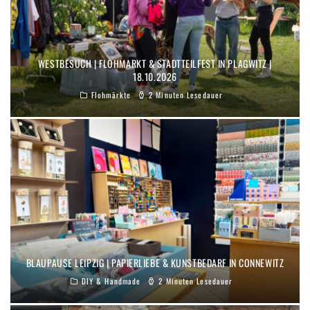
WESTBESUCH | FLOHMARKT & STADTTEILFEST IN PLAGWITZ |
18.10.2026
Flohmärkte
2 Minuten Lesedauer
BLAUPAUSE LEIPZIG | PAPIERLIEBE & KUNSTBEDARF IN CONNEWITZ
DIY & Handmade
2 Minuten Lesedauer