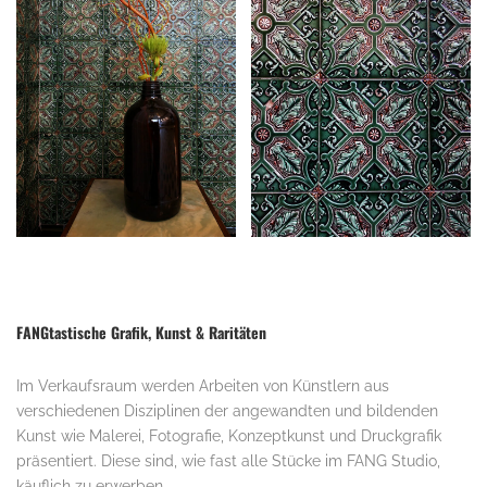
.
FANGtastische Grafik, Kunst & Raritäten
Im Verkaufsraum werden Arbeiten von Künstlern aus
verschiedenen Disziplinen der angewandten und bildenden
Kunst wie Malerei, Fotografie, Konzeptkunst und Druckgrafik
präsentiert. Diese sind, wie fast alle Stücke im FANG Studio,
käuflich zu erwerben.
.