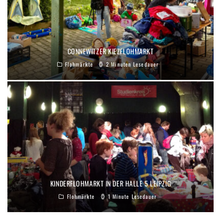
CONNEWITZER KIEZFLOHMARKT
Flohmärkte
2 Minuten Lesedauer
KINDERFLOHMARKT IN DER HALLE 5 LEIPZIG
Flohmärkte
1 Minute Lesedauer