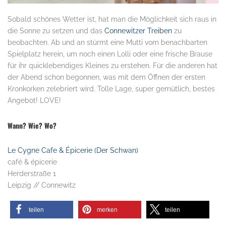
Sobald schönes Wetter ist, hat man die Möglichkeit sich raus in
die Sonne zu setzen und das
Connewitzer Treiben
zu
beobachten. Ab und an stürmt eine Mutti vom benachbarten
Spielplatz herein, um noch einen Lolli oder eine frische Brause
für ihr quicklebendiges Kleines zu erstehen. Für die anderen hat
der Abend schon begonnen, was mit dem Öffnen der ersten
Kronkorken zelebriert wird. Tolle Lage, super gemütlich, bestes
Angebot! LOVE!
Wann? Wie? Wo?
Le Cygne Cafe & Épicerie (Der Schwan)
café & épicerie
Herderstraße 1
Leipzig // Connewitz
teilen
merken
teilen