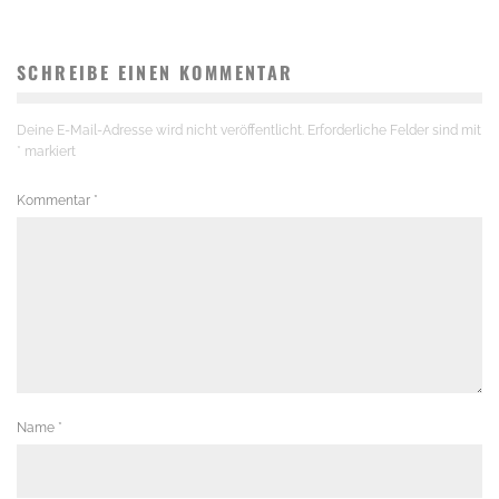
SCHREIBE EINEN KOMMENTAR
Deine E-Mail-Adresse wird nicht veröffentlicht.
Erforderliche Felder sind mit
*
markiert
Kommentar
*
Name
*