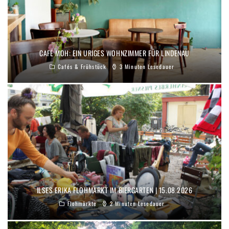
CAFÉ MOH: EIN URIGES WOHNZIMMER FÜR LINDENAU
Cafés & Frühstück
3 Minuten Lesedauer
ILSES ERIKA FLOHMARKT IM BIERGARTEN | 15.08.2026
Flohmärkte
2 Minuten Lesedauer