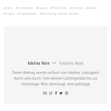
Cafe
Connewitz
Cygne
Frühstück
Schwan
Späti
vegan
vegetarisch
Wolfgang-Heinze-Straße
Adelina Horn
Creative Head
Dieser Beitrag wurde verfasst von Adelina: Leipzigerin
durch und durch. Vom kleinen Lieblingslokal bis zur
Vernissage. Was überzeugt, wird gebloggt