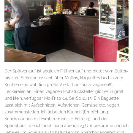
Der Spätverkauf ist sogleich Frühverkauf und bietet vom Butter-
bis zum Schokocroissant, über Muffins, Baguettes bis hin zum
Kuchen eine wahrlich große Vielfalt an (auch veganen!!)
Leckereien an. Einen veganen Frühstücksteller gibt es in groß
und klein, verfügbar Mo-Fr 10-14, Sa-So 11-15. Ein Baguette
lässt sich mit Aufschnitten, Aufstrichen, Gemüse etc. vegan
zusammenstellen. Ich liebe den Kuchen (Empfehlung:
Schokokuchen mit Himbeermousse-Füllung), und die
Spacebars, die ich auch noch abends 23 Uhr bekomme und ich
liebe es, im Schwan zu frühstücken. Im Spätshopangebot gibt