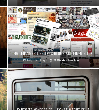
46 LEIPZIGER LIEBLINGS BLOGS AUF EINEN BLICK
Leipziger Blogs
21 Minuten Lesedauer
KARTOFFELWASSER.DE – SONST MACHT ES JA