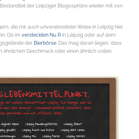
r Bestandteil der Leipziger Blogosphäre wieder mit von
ern, die mir auch unverabredeter Weise in Leipzig hier
en. Ob im
versteckten Nu R
in Leipzig oder auf dem
ungsgelände der
Bierbörse
. Das mag daran liegen, dass
inen ähnlichen Geschmack oder einen ähnlich vollen