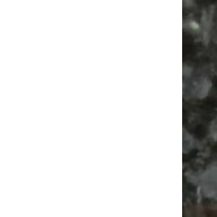
Vanlife ab Leipzig | 5 Kurztrips für die Seele