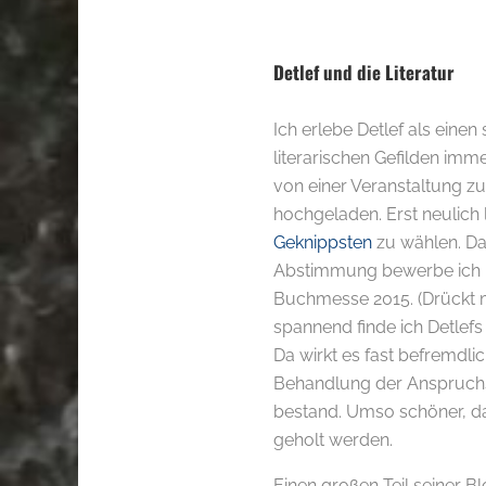
Detlef und die Literatur
Ich erlebe Detlef als eine
literarischen Gefilden imm
von einer Veranstaltung zu
hochgeladen. Erst neulich
Geknippsten
zu wählen. Da
Abstimmung bewerbe ich mic
Buchmesse 2015. (Drückt m
spannend finde ich Detlefs
Da wirkt es fast befremdli
Behandlung der Anspruchs
bestand. Umso schöner, da
geholt werden.
Einen großen Teil seiner B