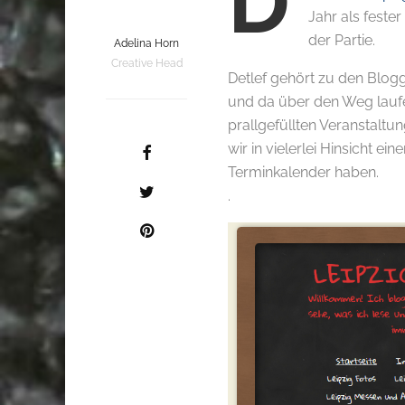
D
Jahr als feste
der Partie.
Adelina Horn
Creative Head
Detlef gehört zu den Blogg
und da über den Weg lauf
prallgefüllten Veranstalt
wir in vielerlei Hinsicht e
Terminkalender haben.
.