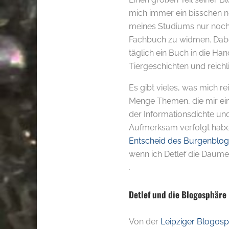
mich immer ein bisschen n
meines Studiums nur noch
Fachbuch zu widmen. Dabei 
täglich ein Buch in die Han
Tiergeschichten und reichli
Es gibt vieles, was mich re
Menge Themen, die mir einfa
der Informationsdichte u
Aufmerksam verfolgt habe
Entscheid des Burgenblo
wenn ich Detlef die Daume
.
Detlef und die Blogosphäre
Von der
Leipziger Blogos