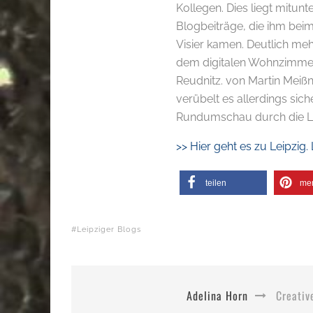
Kollegen. Dies liegt mitun
Blogbeiträge, die ihm bei
Visier kamen. Deutlich meh
dem digitalen Wohnzimmer
Reudnitz. von Martin Meißne
verübelt es allerdings sic
Rundumschau durch die Lei
>> Hier geht es zu Leipzig.
teilen
me
Leipziger Blogs
Adelina Horn
Creativ