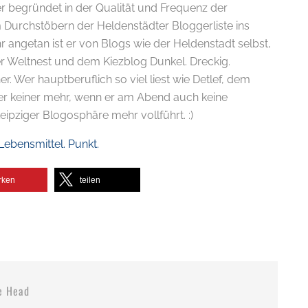
ter begründet in der Qualität und Frequenz der
m Durchstöbern der Heldenstädter Bloggerliste ins
r angetan ist er von Blogs wie der Heldenstadt selbst,
 Weltnest und dem Kiezblog Dunkel. Dreckig.
r. Wer hauptberuflich so viel liest wie Detlef, dem
her keiner mehr, wenn er am Abend auch keine
pziger Blogosphäre mehr vollführt. :)
 Lebensmittel. Punkt.
rken
teilen
e Head