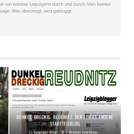
st von Adelina: Leipzigerin durch und durch. Vom kleinen
issage. Was überzeugt, wird gebloggt
DUNKEL. DRECKIG. REUDNITZ. DER ETWAS ANDERE
STADTTEILBLOG
Leipziger Blogs
2 Minuten Lesedauer