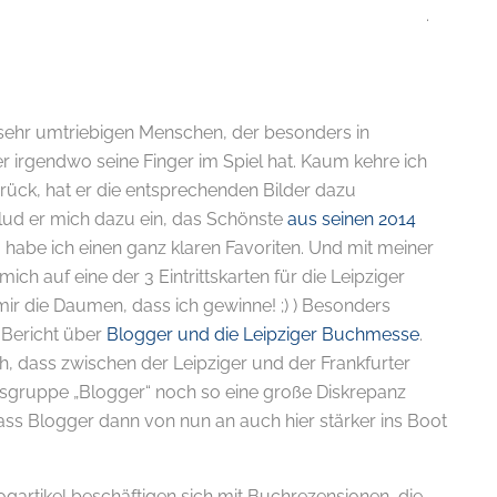
.
n sehr umtriebigen Menschen, der besonders in
er irgendwo seine Finger im Spiel hat. Kaum kehre ich
rück, hat er die entsprechenden Bilder dazu
 lud er mich dazu ein, das Schönste
aus seinen 2014
E-
 habe ich einen ganz klaren Favoriten. Und mit meiner
h auf eine der 3 Eintrittskarten für die Leipziger
ir die Daumen, dass ich gewinne! ;) ) Besonders
 Bericht über
Blogger und die Leipziger Buchmesse
.
ch, dass zwischen der Leipziger und der Frankfurter
gruppe „Blogger“ noch so eine große Diskrepanz
ss Blogger dann von nun an auch hier stärker ins Boot
logartikel beschäftigen sich mit Buchrezensionen, die