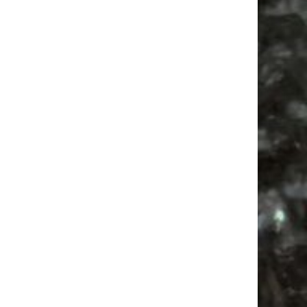
Antikmarkt
Babyflohmarkt
Camper
Festival
Feste
Babysachen
Ancient Trance
Mail
Subscribing I accept the privacy rules of this site