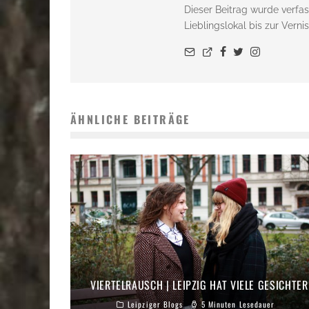
Dieser Beitrag wurde verfas
Lieblingslokal bis zur Vern
ÄHNLICHE BEITRÄGE
VIERTELRAUSCH | LEIPZIG HAT VIELE GESICHTER
Leipziger Blogs
5 Minuten Lesedauer