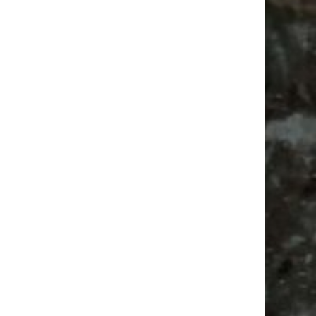
Ancient Trance Festival in Taucha |
06.-09.08.2026
Alle Flohmarkt & Trödelmarkt Termine
Leipzig 2026
Ladyfashion Flohmarkt Leipzig auf der AGRA
| 09.08.2026
Feiern
Bülowviertel
Camping
Agra Leipzig
Bülowstraße
Antik
Alle Flohmärkte
Agra