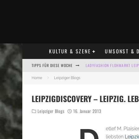
KULTUR & SZENE
UMSONST & D
TIPPS FÜR DIESE WOCHE
LADYFASHION FLOHMARKT LEIPZ
HOSENSCHEISSER FLOHMARKT LE
Home
Leipziger Blogs
BÜLOWSTRASSENMUSIKFESTIVAL
LEIPZIGDISCOVERY – LEIPZIG. LE
ALLE FLOHMARKT LEIPZIG AUG
Leipziger Blogs
16. Januar 2013
KINDERFLOHMÄRKTE IN LEIPZIG
ALLE FLOHMARKT & TRÖDELMAR
etlef M. Plais
liebsten
Leipz