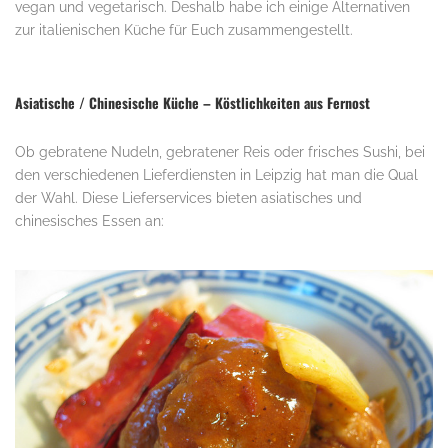
vegan und vegetarisch. Deshalb habe ich einige Alternativen
zur italienischen Küche für Euch zusammengestellt.
.
Asiatische / Chinesische Küche – Köstlichkeiten aus Fernost
Ob gebratene Nudeln, gebratener Reis oder frisches Sushi, bei
den verschiedenen Lieferdiensten in Leipzig hat man die Qual
der Wahl. Diese Lieferservices bieten asiatisches und
chinesisches Essen an:
.