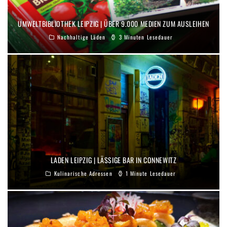
UMWELTBIBLIOTHEK LEIPZIG | ÜBER 9.000 MEDIEN ZUM AUSLEIHEN
Nachhaltige Läden
3 Minuten Lesedauer
LADEN LEIPZIG | LÄSSIGE BAR IN CONNEWITZ
Kulinarische Adressen
1 Minute Lesedauer