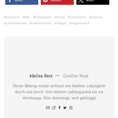
teilen
merken
teilen
asiatisch
Bio
Chinesisch
Food
Griechisch
Indisch
Lieferdienste
Lieferservice
vegan
vegetarisch
Adelina Horn
Creative Head
Dieser Beitrag wurde verfasst von Adelina: Leipzigerin
durch und durch. Vom kleinen Lieblingslokal bis zur
Vernissage. Was überzeugt, wird gebloggt