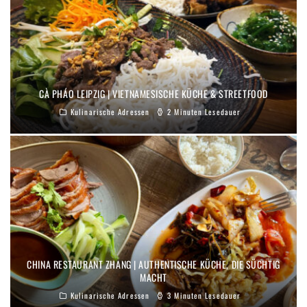
CÀ PHÁO LEIPZIG | VIETNAMESISCHE KÜCHE & STREETFOOD
Kulinarische Adressen
2 Minuten Lesedauer
CHINA RESTAURANT ZHANG | AUTHENTISCHE KÜCHE, DIE SÜCHTIG
MACHT
Kulinarische Adressen
3 Minuten Lesedauer