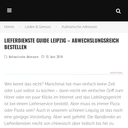
Home
Läden & Genuss
Kulinarische Adressen
LIEFERDIENSTE GUIDE LEIPZIG – ABWECHSLUNGSREICH
BESTELLEN
Kulinarische Adressen
13. Juni 2014
Wer kennt das nicht? Manchmal hat man einfach keine Zeit
oder Lust selbst zu kochen – dann reicht ein einfacher Griff zum
Hörer oder ein paar Klicks im Internet und das Lieblingsgericht
ist bei einem Lieferservice bestellt. Aber muss es immer Pizza
oder Pasta sein? Auch in unserem schönen Leipzig ist das noch
eine gängige Vorstellung. Aber weit gefehlt: Die Bandbreite an
Lieferdiensten reicht von chinesisch über indisch bis hin zu