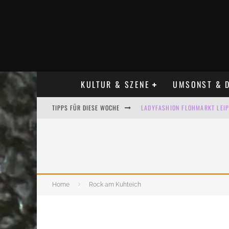
KULTUR & SZENE
UMSONST & D
TIPPS FÜR DIESE WOCHE
LADYFASHION FLOHMARKT LEIPZ
HOSENSCHEISSER FLOHMARKT LE
BÜLOWSTRASSENMUSIKFESTIVAL
ALLE FLOHMARKT LEIPZIG AUG
Home
Rock am Kuhteich
KINDERFLOHMÄRKTE IN LEIPZIG
ALLE FLOHMARKT & TRÖDELMAR