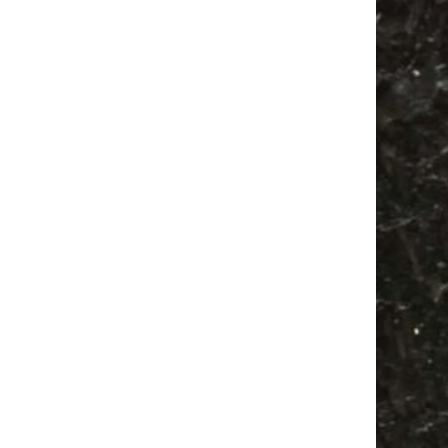
Festival
Agra
Camper
Antikmarkt
Babysachen
Bülowviertel
Feiern
Antik
Agra Leipzig
Feste
Alle Flohmärkte
Bülowstraße
Babyflohmarkt
Ancient Trance
Camping
Mail
Subscribing I accept the privacy rules of this site