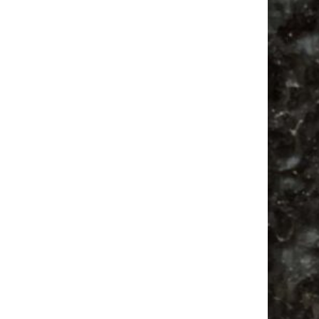
Vanlife ab Leipzig | 5 Kurztrips für die Seele
Ancient Trance Festival in Taucha |
06.-09.08.2026
Alle Flohmarkt & Trödelmarkt Termine
Leipzig 2026
Ladyfashion Flohmarkt Leipzig auf der AGRA
| 09.08.2026