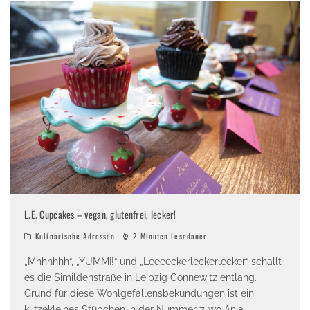
L.E. Cupcakes – vegan, glutenfrei, lecker!
Kulinarische Adressen
2 Minuten Lesedauer
„Mhhhhhh“, „YUMMI!“ und „Leeeeckerleckerlecker“ schallt
es die Simildenstraße in Leipzig Connewitz entlang.
Grund für diese Wohlgefallensbekundungen ist ein
klitzekleines Stübchen in der Nummer 7, wo Anja