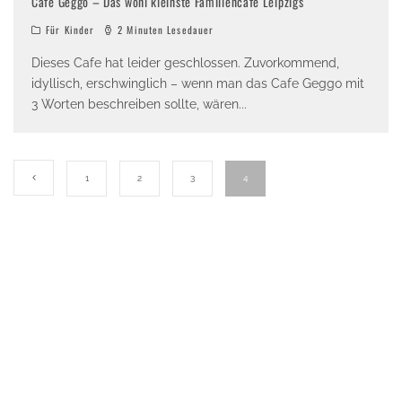
Cafe Geggo – Das wohl kleinste Familiencafe Leipzigs
Für Kinder
2 Minuten Lesedauer
Dieses Cafe hat leider geschlossen. Zuvorkommend,
idyllisch, erschwinglich – wenn man das Cafe Geggo mit
3 Worten beschreiben sollte, wären
...
1
2
3
4
SCHLEGOBILBOX | Paradiesischer Spielzeugladen aus
zweiter Hand
KAWI KIDS | Indoor Spielplatz für Babys & Kleinkinder