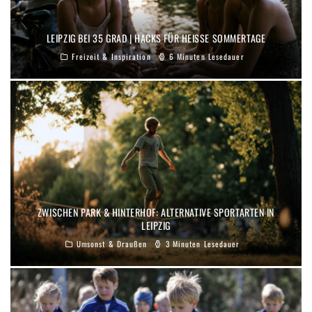
LEIPZIG BEI 35 GRAD | HACKS FÜR HEISSE SOMMERTAGE
Freizeit & Inspiration
6 Minuten Lesedauer
ZWISCHEN PARK & HINTERHOF: ALTERNATIVE SPORTARTEN IN
LEIPZIG
Umsonst & Draußen
3 Minuten Lesedauer