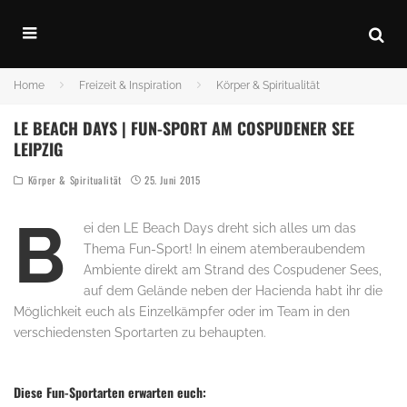
Home
Freizeit & Inspiration
Körper & Spiritualität
LE BEACH DAYS | FUN-SPORT AM COSPUDENER SEE
LEIPZIG
Körper & Spiritualität
25. Juni 2015
B
ei den LE Beach Days dreht sich alles um das
Thema
Fun-Sport
! In einem atemberaubendem
Ambiente d
irekt a
m Strand des Cospudener Sees,
auf dem Gelände neben der Hacienda habt ihr die
Möglichkeit euch als Einzelkämpfer o
der im Team in den
verschiedensten Sportarten zu behaupten.
..
Diese Fun-Sportarten erwarten euch: