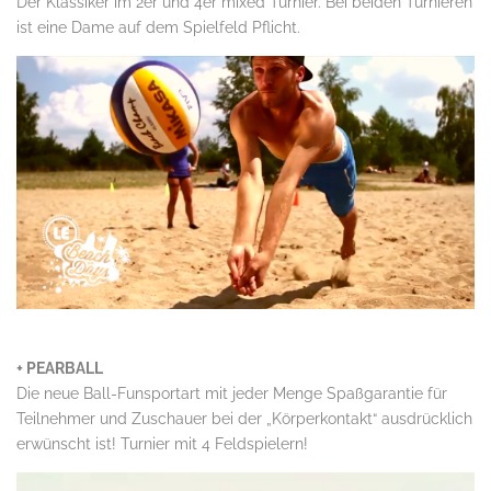
Der Klassiker im 2er und 4er mixed Turnier. Bei beiden Turnieren
ist eine Dame auf dem Spielfeld Pflicht.
.
+ PEARBALL
Die neue Ball-Funsportart mit jeder Menge Spaßgarantie für
Teilnehmer und Zuschauer bei der „Körperkontakt“ ausdrücklich
erwünscht ist! Turnier mit 4 Feldspielern!