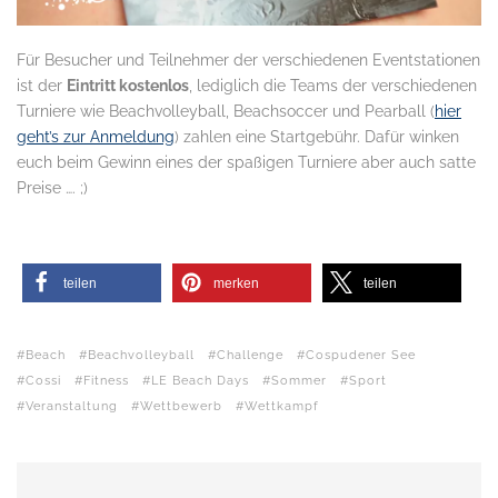
Für Besucher und Teilnehmer der verschiedenen Eventstationen
ist der
Eintritt kostenlos
, lediglich die Teams der verschiedenen
Turniere wie Beachvolleyball, Beachsoccer und Pearball (
hier
geht’s zur Anmeldung
) zahlen eine Startgebühr. Dafür winken
euch beim Gewinn eines der spaßigen Turniere aber auch satte
Preise …. ;)
..
teilen
merken
teilen
Beach
Beachvolleyball
Challenge
Cospudener See
Cossi
Fitness
LE Beach Days
Sommer
Sport
Veranstaltung
Wettbewerb
Wettkampf