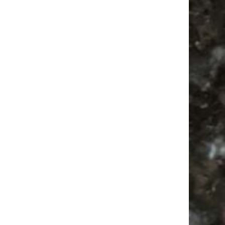
Festival
Feiern
Feste
Antikmarkt
Camping
Babyflohmarkt
Agra
Camper
Ancient Trance
Alle Flohmärkte
Babysachen
Bülowstraße
Bülowviertel
Agra Leipzig
Antik
Mail
Subscribing I accept the privacy rules of this site