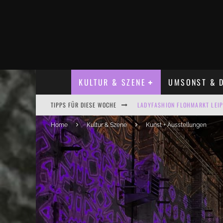
KULTUR & SZENE
UMSONST & D
LADYFASHION FLOHMARKT LEIPZ
TIPPS FÜR DIESE WOCHE
HOSENSCHEISSER FLOHMARKT LE
Home
Kultur & Szene
Kunst + Ausstellungen
BÜLOWSTRASSENMUSIKFESTIVAL
ALLE FLOHMARKT LEIPZIG AUG
KINDERFLOHMÄRKTE IN LEIPZIG
ALLE FLOHMARKT & TRÖDELMAR