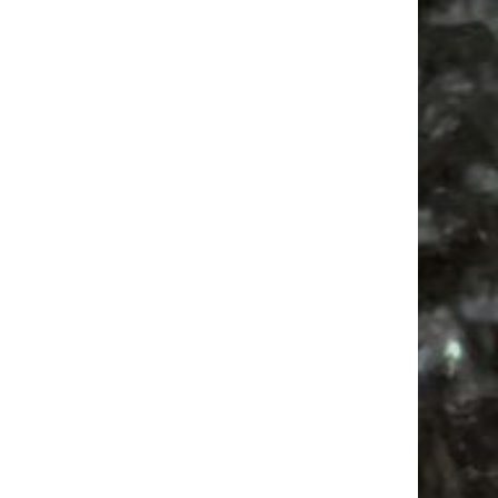
Vanlife ab Leipzig | 5 Kurztrips für die Seele
Ancient Trance Festival in Taucha |
06.-09.08.2026
Alle Flohmarkt & Trödelmarkt Termine
Leipzig 2026
Ladyfashion Flohmarkt Leipzig auf der AGRA
| 09.08.2026