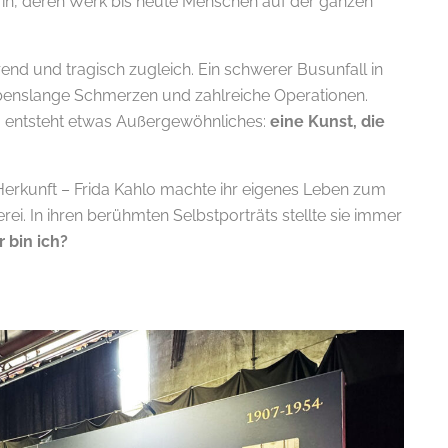
in, deren Werk bis heute Menschen auf der ganzen
erend und tragisch zugleich. Ein schwerer Busunfall in
lebenslange Schmerzen und zahlreiche Operationen.
g entsteht etwas Außergewöhnliches:
eine Kunst, die
 Herkunft – Frida Kahlo machte ihr eigenes Leben zum
rei. In ihren berühmten Selbstporträts stellte sie immer
 bin ich?