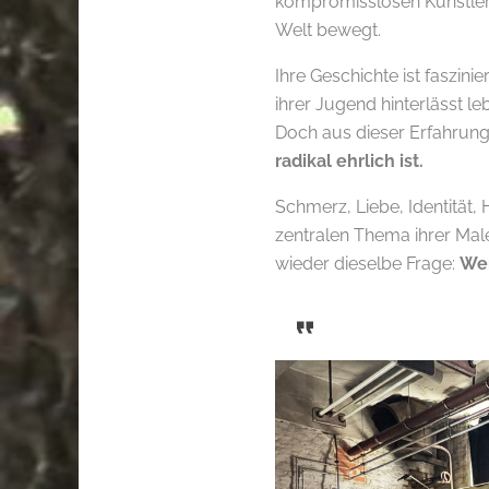
kompromisslosen Künstler
Welt bewegt.
Ihre Geschichte ist faszini
ihrer Jugend hinterlässt 
Doch aus dieser Erfahrun
radikal ehrlich ist.
Schmerz, Liebe, Identität,
zentralen Thema ihrer Male
wieder dieselbe Frage:
Wer