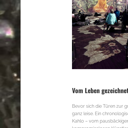
Vom Leben gezeichnet
Bevor sich die Türen zur g
ganz leise. Ein chronologi
Kahlo – vom pausbäckigen