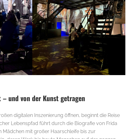
 – und von der Kunst getragen
E-
roßen digitalen Inszenierung öffnen, beginnt die Reise
scher Lebenspfad führt durch die Biografie von Frida
 Mädchen mit großer Haarschleife bis zur