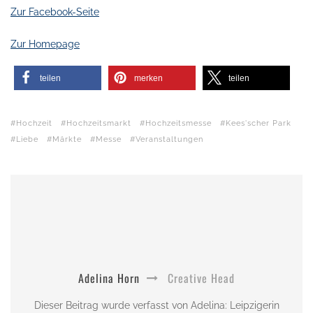
Zur Facebook-Seite
Zur Homepage
teilen
merken
teilen
Hochzeit
Hochzeitsmarkt
Hochzeitsmesse
Kees'scher Park
Liebe
Märkte
Messe
Veranstaltungen
Adelina Horn
Creative Head
Dieser Beitrag wurde verfasst von Adelina: Leipzigerin