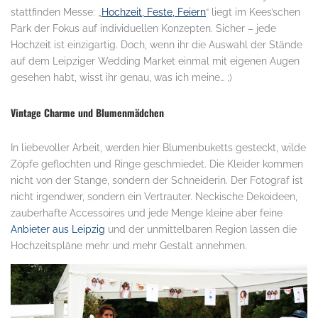
stattfinden Messe: „
Hochzeit, Feste, Feiern
“ liegt im Kees’schen
Park der Fokus auf individuellen Konzepten. Sicher – jede
Hochzeit ist einzigartig. Doch, wenn ihr die Auswahl der Stände
auf dem Leipziger Wedding Market einmal mit eigenen Augen
gesehen habt, wisst ihr genau, was ich meine… ;)
Vintage Charme und Blumenmädchen
In liebevoller Arbeit, werden hier Blumenbuketts gesteckt, wilde
Zöpfe geflochten und Ringe geschmiedet. Die Kleider kommen
nicht von der Stange, sondern der Schneiderin. Der Fotograf ist
nicht irgendwer, sondern ein Vertrauter. Neckische Dekoideen,
zauberhafte Accessoires und jede Menge kleine aber feine
Anbieter aus Leipzig
und der unmittelbaren Region lassen die
Hochzeitspläne mehr und mehr Gestalt annehmen.