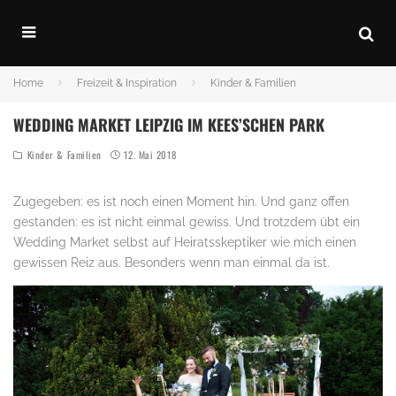
Home
Freizeit & Inspiration
Kinder & Familien
WEDDING MARKET LEIPZIG IM KEES’SCHEN PARK
Kinder & Familien
12. Mai 2018
Zugegeben: es ist noch einen Moment hin. Und ganz offen
gestanden: es ist nicht einmal gewiss. Und trotzdem übt ein
Wedding Market selbst auf Heiratsskeptiker wie mich einen
gewissen Reiz aus. Besonders wenn man einmal da ist.