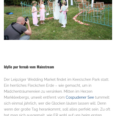
.
Idylle pur fernab vom Mainstream
Der Leipziger Wedding Market findet im Kees’schen Park statt.
Ein herrliches Fleckchen Erde – wie gemacht, um in
Mädchenträumereien zu versinken. Mitten im Herzen
Markkleebergs, unweit entfernt vom
Cospudener See
tummelt
sich einmal jährlich, wer die Glocken läuten lassen will. Denn
wenn der große Tag herankommt, soll alles perfekt sein. Zu oft
hat man sich ausgemalt, wie ER wohl auf uns beim ersten