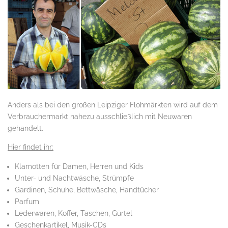
Anders als bei den großen Leipziger Flohmärkten wird auf dem
Verbrauchermarkt nahezu ausschließlich mit Neuwaren
gehandelt.
Hier findet ihr:
Klamotten für Damen, Herren und Kids
Unter- und Nachtwäsche, Strümpfe
Gardinen, Schuhe, Bettwäsche, Handtücher
Parfum
Lederwaren, Koffer, Taschen, Gürtel
Geschenkartikel, Musik-CDs