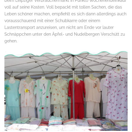
beim Leipziger Verbrauchermarkt in Punkto Wochenendeinkauf
voll auf seine Kosten. Voll bepackt mit tollen Sachen, die das
Leben schöner machen, empfiehlt es sich dann allerdings auch
vorausschauend mit einer Schubkarre oder einem
Lastentransport anzureisen, um nicht am Ende vor lauter
Schnäppchen unter den Äpfel- und Nudelbergen Verschütt zu
gehen.