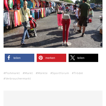
teilen
merken
teilen
Flohmarkt
Markt
Märkte
Sportforum
Trödel
Verbrauchermarkt