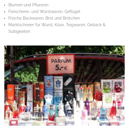
Blumen und Pflanzen
Fleischerei- und Wurstwaren, Geflügel
Frische Backwaren, Brot und Brötchen
Marktschreier für Wurst, Käse, Teigwaren, Gebäck &
Süßigkeiten
.