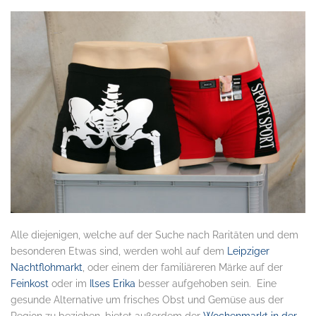
Alle diejenigen, welche auf der Suche nach Raritäten und dem
besonderen Etwas sind, werden wohl auf dem
Leipziger
Nachtflohmarkt
, oder einem der familiäreren Märke auf der
Feinkost
oder im
Ilses Erika
besser aufgehoben sein. Eine
gesunde Alternative um frisches Obst und Gemüse aus der