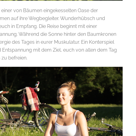
, einer von Bäumen eingekesselten Oase der
armen auf ihre Wegbegleiter. Wunderhübsch und
euch in Empfang. Die Reise beginnt mit einer
annung. Während die Sonne hinter den Baumkronen
nergie des Tages in eurer Muskulatur. Ein Konterspiel
Entspannung mit dem Ziel, euch von allen dem Tag
zu befreien.
.