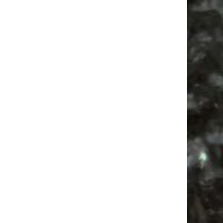
Antikmarkt
Camper
Ancient Trance
Feiern
Babyflohmarkt
Camping
Mail
Subscribing I accept the privacy rules of this site