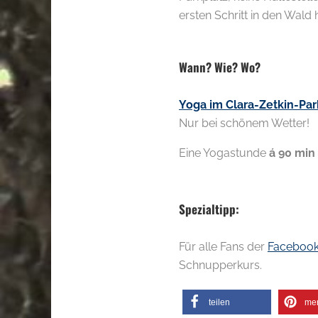
ersten Schritt in den Wald h
.
Wann? Wie? Wo?
Yoga im Clara-Zetkin-Par
Nur bei schönem Wetter!
Eine Yogastunde
á
90 min 
.
Spezialtipp:
Für alle Fans der
Facebook 
Schnupperkurs.
teilen
me