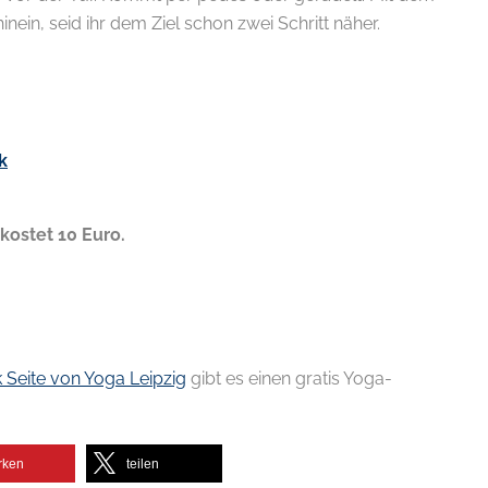
inein, seid ihr dem Ziel schon zwei Schritt näher.
k
kostet 10 Euro.
Seite von Yoga Leipzig
gibt es einen gratis Yoga-
rken
teilen