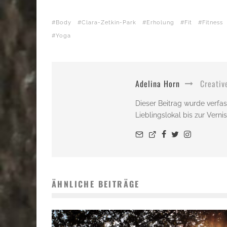
Body
Clara-Zetkin-Park
Erholung
Fit
Fitness
Yoga
Adelina Horn
Creativ
Dieser Beitrag wurde verfas
Lieblingslokal bis zur Vern
ÄHNLICHE BEITRÄGE