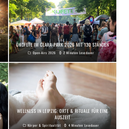
-
ÖKOFETE IM CLARA-PARK 2026 MIT 130 STÄNDEN
Open-Airs 2026
2 Minuten Lesedauer
WELLNESS IN LEIPZIG: ORTE & RITUALE FÜR EINE
6
AUSZEIT
Körper & Spiritualität
4 Minuten Lesedauer