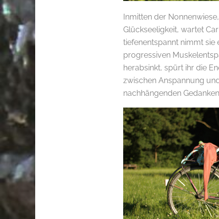
Inmitten der Nonnenwiese
Glückseeligkeit, wartet C
tiefenentspannt nimmt sie 
progressiven Muskelentsp
herabsinkt, spürt ihr die E
zwischen Anspannung und 
nachhängenden Gedanken 