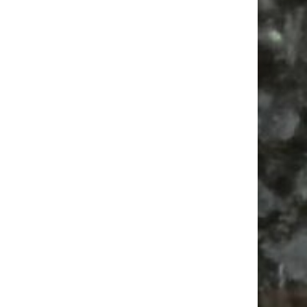
Vanlife ab Leipzig | 5 Kurztrips für die Seele