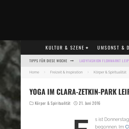
KULTUR & SZENE
UMSONST & D
TIPPS FÜR DIESE WOCHE
LADYFASHION FLOHMARKT LEIPZ
HOSENSCHEISSER FLOHMARKT LE
Home
Freizeit & Inspiration
Körper & Spiritualität
BÜLOWSTRASSENMUSIKFESTIVAL
YOGA IM CLARA-ZETKIN-PARK LEI
ALLE FLOHMARKT LEIPZIG AUG
Körper & Spiritualität
21. Juni 2016
KINDERFLOHMÄRKTE IN LEIPZIG
ALLE FLOHMARKT & TRÖDELMAR
s ist Donnersta
begonnen. Im
C