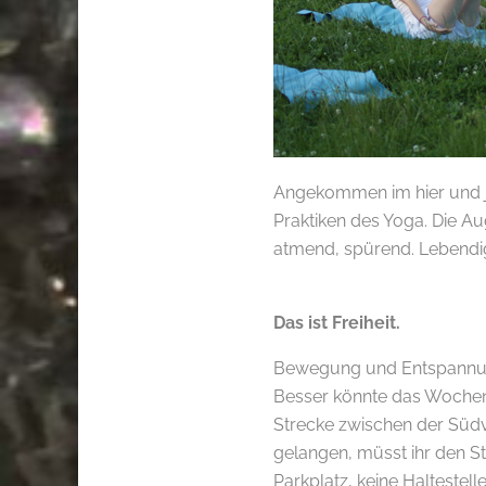
Angekommen im hier und j
Praktiken des Yoga. Die A
atmend, spürend. Lebendi
.
Das ist Freiheit.
Bewegung und Entspannung
Besser könnte das Wochene
Strecke zwischen der Südv
gelangen, müsst ihr den St
Parkplatz, keine Haltestel