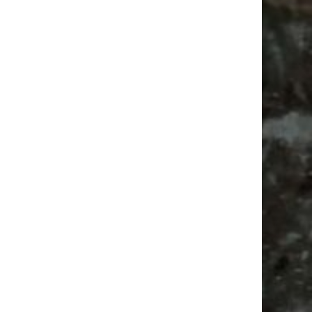
Ancient Trance Festival in Taucha |
06.-09.08.2026
Alle Flohmarkt & Trödelmarkt Termine
Leipzig 2026
Ladyfashion Flohmarkt Leipzig auf der AGRA
| 09.08.2026
Festival
Feste
Alle Flohmärkte
Agra
Bülowstraße
Bülowviertel
Antik
Agra Leipzig
Babysachen