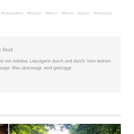
Gesundheit
Körper
Natur
Parks
Sport
Wellness
e Head
st von Adelina: Leipzigerin durch und durch. Vom kleinen
issage. Was überzeugt, wird gebloggt