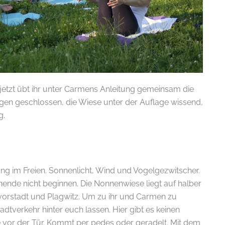
etzt übt ihr unter Carmens Anleitung gemeinsam die
ugen geschlossen, die Wiese unter der Auflage wissend,
g.
.
 im Freien. Sonnenlicht, Wind und Vogelgezwitscher.
nde nicht beginnen. Die Nonnenwiese liegt auf halber
orstadt und Plagwitz. Um zu ihr und Carmen zu
adtverkehr hinter euch lassen. Hier gibt es keinen
le vor der Tür. Kommt per pedes oder geradelt. Mit dem