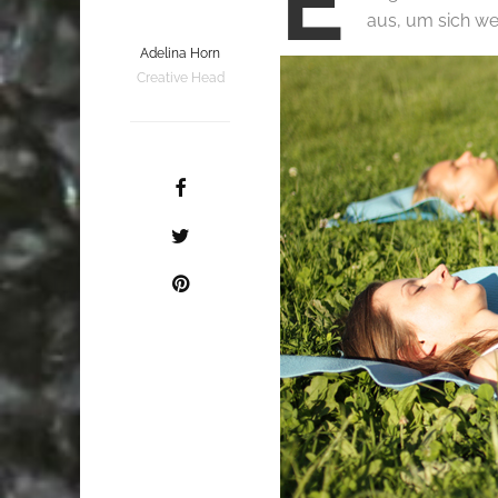
E
aus, um sich w
Adelina Horn
Creative Head