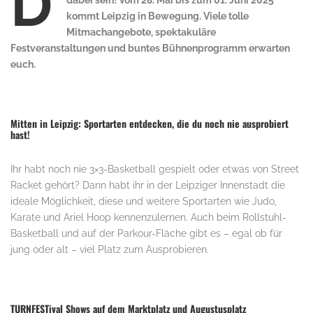
D
dabei sein! Vom 28. Mai bis zum 01. Juni 2025
kommt Leipzig in Bewegung. Viele tolle
Mitmachangebote, spektakuläre
Festveranstaltungen und buntes Bühnenprogramm erwarten
euch.
Mitten in Leipzig: Sportarten entdecken, die du noch nie ausprobiert
hast!
Ihr habt noch nie 3×3-Basketball gespielt oder etwas von Street
Racket gehört? Dann habt ihr in der Leipziger Innenstadt die
ideale Möglichkeit, diese und weitere Sportarten wie Judo,
Karate und Ariel Hoop kennenzulernen. Auch beim Rollstuhl-
Basketball und auf der Parkour-Fläche gibt es – egal ob für
jung oder alt – viel Platz zum Ausprobieren.
TURNFESTival Shows auf dem Marktplatz und Augustusplatz