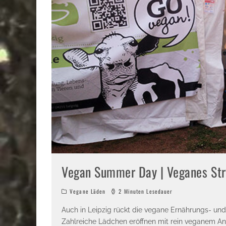
Vegan Summer Day | Veganes Str
Vegane Läden
2 Minuten Lesedauer
Auch in Leipzig rückt die vegane Ernährungs- un
Zahlreiche Lädchen eröffnen mit rein veganem An