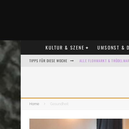
KULTUR & SZENE
UMSONST & D
TIPPS FÜR DIESE WOCHE
ALLE FLOHMARKT & TRÖDELMAR
LADYFASHION FLOHMARKT LEIPZ
HOSENSCHEISSER FLOHMARKT LE
BÜLOWSTRASSENMUSIKFESTIVAL
Home
Gesundheit
KINDERFLOHMÄRKTE IN LEIPZIG
ALLE FLOHMARKT LEIPZIG AUG