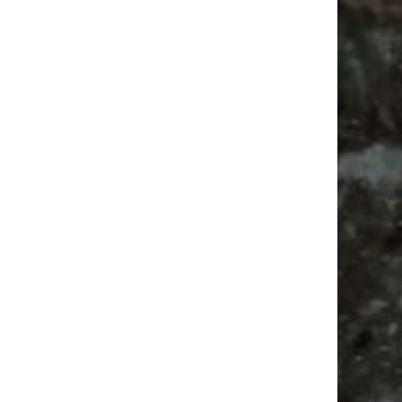
Alle Flohmarkt Leipzig August Termine 2026
Vanlife ab Leipzig | 5 Kurztrips für die Seele
Ancient Trance Festival in Taucha |
06.-09.08.2026
Alle Flohmarkt & Trödelmarkt Termine
Leipzig 2026
Camper
Ancient Trance
Camping