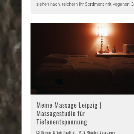
ziehen nach, reichern ihr Sortiment mit veganen G
Meine Massage Leipzig |
Massagestudio für
Tiefenentspannung
Körper & Spiritualität
2 Minuten Lesedauer