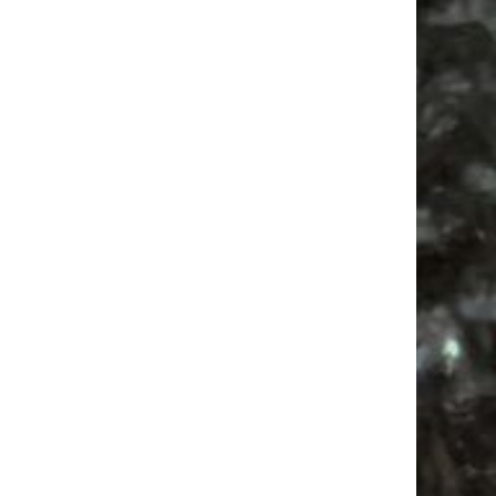
Antikmarkt
Babysachen
Bülowstraße
Feiern
Feste
Agra
Bülowviertel
Festival
Agra Leipzig
Antik
Alle Flohmärkte
Babyflohmarkt
Mail
Subscribing I accept the privacy rules of this site