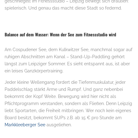
geschniegelt im Fitnessstudio – Leipzig bewegt sich draußen:
spielerisch. Und genau das macht diese Stadt so federnd.
Balance auf dem Wasser: Wenn der See zum Fitnessstudio wird
Am Cospudener See, dem Kulkwitzer See, manchmal sogar auf
ruhigen Abschnitten am Kanal – Stand-Up-Paddling gehört
längst zum Leipziger Sommer. Es sieht entspannt aus, ist aber
ein leises Ganzkörpertraining.
Jeder kleine Wellengang fordert die Tiefenmuskulatur, jeder
Paddelschlag stärkt Arme und Rumpf. Und ganz nebenbei
bekommt der Kopf Weite. Bewegung wird hier nicht als
Pflichtprogramm verstanden, sondern als Fließen. Denn Leipzig
liebt Sportarten, die Freiheit mitbringen. Wer noch kein eigenes
Board besitzt, bekommt SUP’s z.B. ab 15 € pro Stunde am
Markkleeberger See
ausgeliehen.