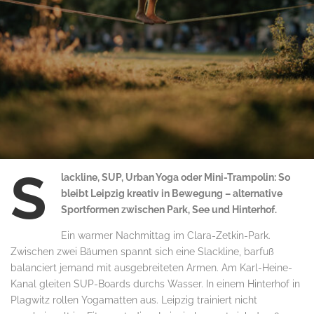
S
lackline, SUP, Urban Yoga oder Mini-Trampolin: So
bleibt Leipzig kreativ in Bewegung – alternative
Sportformen zwischen Park, See und Hinterhof.
Ein warmer Nachmittag im Clara-Zetkin-Park.
Zwischen zwei Bäumen spannt sich eine Slackline, barfuß
balanciert jemand mit ausgebreiteten Armen. Am Karl-Heine-
Kanal gleiten SUP-Boards durchs Wasser. In einem Hinterhof in
Plagwitz rollen Yogamatten aus. Leipzig trainiert nicht