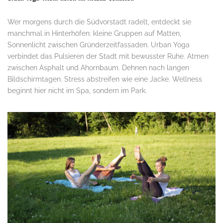
Wer morgens durch die Südvorstadt radelt, entdeckt sie
manchmal in Hinterhöfen: kleine Gruppen auf Matten,
Sonnenlicht zwischen Gründerzeitfassaden. Urban Yoga
verbindet das Pulsieren der Stadt mit bewusster Ruhe. Atmen
zwischen Asphalt und Ahornbaum. Dehnen nach langen
Bildschirmtagen. Stress abstreifen wie eine Jacke. Wellness
beginnt hier nicht im Spa, sondern im Park.