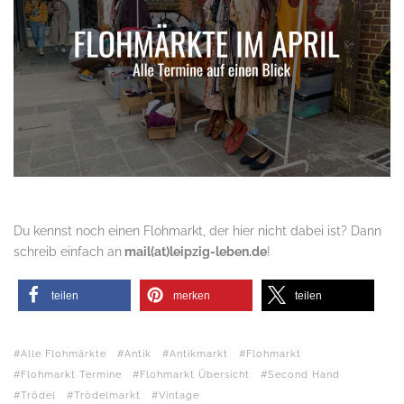
Du kennst noch einen Flohmarkt, der hier nicht dabei ist? Dann
schreib einfach an
mail(at)leipzig-leben.de
!
teilen
merken
teilen
Alle Flohmärkte
Antik
Antikmarkt
Flohmarkt
Flohmarkt Termine
Flohmarkt Übersicht
Second Hand
Trödel
Trödelmarkt
Vintage