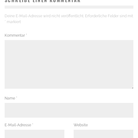
SCHREIBE EINEN KOMMENTAR
Deine E-Mail-Adresse wird nicht veröffentlicht.
Erforderliche Felder sind mit
*
markiert
Kommentar
*
Name
*
E-Mail-Adresse
*
Website