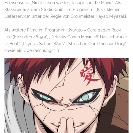
Fernsehserie „Nicht schon wieder, Takagi-san the Movie“. Als
Klassiker aus dem Studio Ghibli im Programm: „Kikis kleiner
Lieferservice“ unter der Regie von Großmeister Hayao Miyazaki.
Als weitere Filme im Programm: „Naruto – Gara gegen Rock
Lee (Episoden 48-50)“, „Detektiv Conan Movie 26: Das schwarze
U-Boot“, „Psychic School Wars“, „Shin chan Our Dinosaur Diary“
sowie ein Überraschungsfilm.