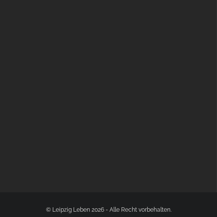
GLOBAL SPACE ODYSSEY LEIPZIG
© Leipzig Leben 2026 - Alle Recht vorbehalten.