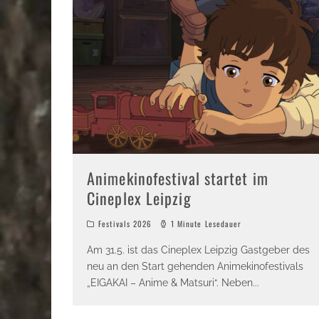
Animekinofestival startet im
Cineplex Leipzig
Festivals 2026
1 Minute Lesedauer
Am 31.5. ist das Cineplex Leipzig Gastgeber des
neu an den Start gehenden Animekinofestivals
„EIGAKAI – Anime & Matsuri“. Neben
...