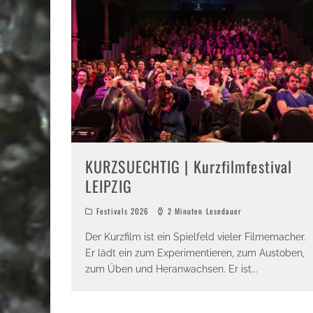
KURZSUECHTIG | Kurzfilmfestival
LEIPZIG
Festivals 2026
2 Minuten Lesedauer
Der Kurzfilm ist ein Spielfeld vieler Filmemacher.
Er lädt ein zum Experimentieren, zum Austoben,
zum Üben und Heranwachsen. Er ist
...