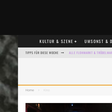
KULTUR & SZENE
UMSONST & D
TIPPS FÜR DIESE WOCHE
ALLE FLOHMARKT & TRÖDELMAR
LADYFASHION FLOHMARKT LEIPZ
HOSENSCHEISSER FLOHMARKT LE
BÜLOWSTRASSENMUSIKFESTIVAL
Home
Kino
KINDERFLOHMÄRKTE IN LEIPZIG
ALLE FLOHMARKT LEIPZIG AUG