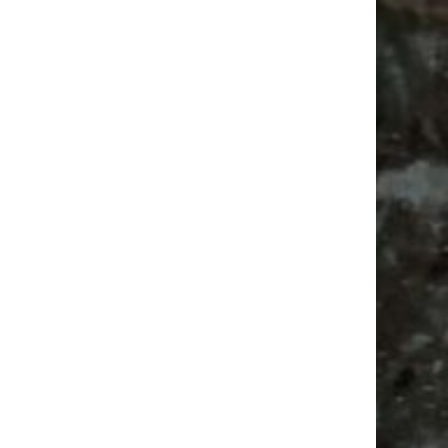
Alle Flohmarkt Leipzig August Termine 2026
Vanlife ab Leipzig | 5 Kurztrips für die Seele
Ancient Trance Festival in Taucha |
06.-09.08.2026
Alle Flohmarkt & Trödelmarkt Termine
Leipzig 2026