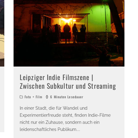
Leipziger Indie Filmszene |
Zwischen Subkultur und Streaming
Foto + Film
6 Minuten Lesedauer
In einer Stadt, die für Wandel und
Experimentierfreude steht, finden Indie-Filme
nicht nur ein Zuhause, sondern auch ein
leidenschaftliches Publikum.
...