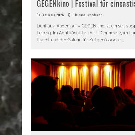
GEGENkino | Festival für cineas
Festivals 2026
1 Minute Lesedauer
Licht aus, Augen auf – GEGENkino ist ein seit 2014 
Leipzig. Im April könnt ihr im UT Connewitz, im Lu
Pracht und der Galerie für Zeitgenössische
...