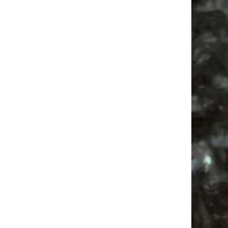
Antik
Feste
Babysachen
Alle Flohmärkte
Babyflohmarkt
Bülowviertel
Ancient Trance
Agra
Festival
Camper
Agra Leipzig
Antikmarkt
Bülowstraße
Camping
Feiern
Mail
Subscribing I accept the privacy rules of this site