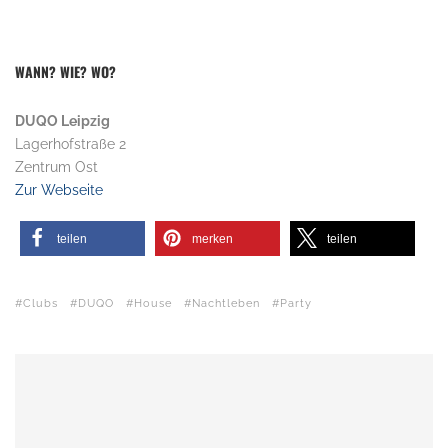
WANN? WIE? WO?
DUQO Leipzig
Lagerhofstraße 2
Zentrum Ost
Zur Webseite
teilen
merken
teilen
Clubs
DUQO
House
Nachtleben
Party