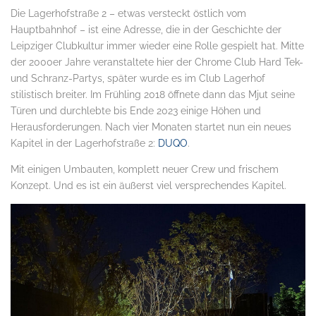
Die Lagerhofstraße 2 – etwas versteckt östlich vom
Hauptbahnhof – ist eine Adresse, die in der Geschichte der
Leipziger Clubkultur immer wieder eine Rolle gespielt hat. Mitte
der 2000er Jahre veranstaltete hier der Chrome Club Hard Tek-
und Schranz-Partys, später wurde es im Club Lagerhof
stilistisch breiter. Im Frühling 2018 öffnete dann das Mjut seine
Türen und durchlebte bis Ende 2023 einige Höhen und
Herausforderungen. Nach vier Monaten startet nun ein neues
Kapitel in der Lagerhofstraße 2:
DUQO
.
Mit einigen Umbauten, komplett neuer Crew und frischem
Konzept. Und es ist ein äußerst viel versprechendes Kapitel.