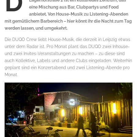
D
Lagerhofstraße 2 ist ein kulturelles Zentrum, das
eine Mischung aus Bar, Clubpartys und Food
anbietet. Von House-Musik zu Listening-Abenden
mit gemütlichem Barbereich – hier könnt ihr die Nacht zum Tag
werden lassen, und umgekehrt.
Die DUQO Crew liebt House-Musik, die derzeit in Leipzig etwas
unter dem Radar ist. Pro Monat plant das DUQO zwei Inhouse-
und zwei Invites-Veranstaltungen zu machen – zu diese sind
auch Kollektive, Labels und andere Clubs eingeladen. Weiterhin
geplant sind ein Konzertabend und zwei Listening-Abende pro
Monat.