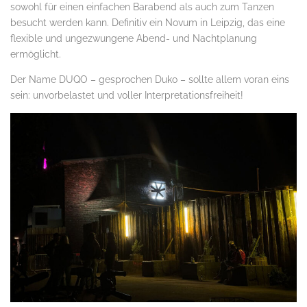
sowohl für einen einfachen Barabend als auch zum Tanzen
besucht werden kann. Definitiv ein Novum in Leipzig, das eine
flexible und ungezwungene Abend- und Nachtplanung
ermöglicht.
Der Name DUQO – gesprochen Duko – sollte allem voran eins
sein: unvorbelastet und voller Interpretationsfreiheit!