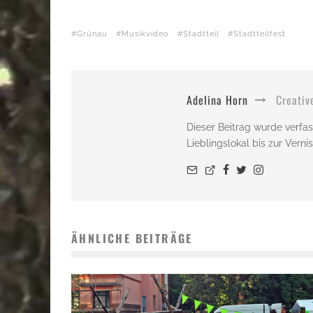
Grünau
Musikvideo
Stadtteil
Stadtteilfest
Adelina Horn
Creativ
Dieser Beitrag wurde verfas
Lieblingslokal bis zur Vern
ÄHNLICHE BEITRÄGE