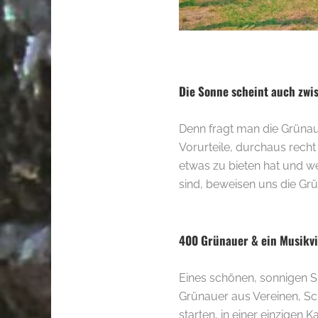
.
Die Sonne scheint auch zwi
Denn fragt man die Grünaue
Vorurteile, durchaus recht
etwas zu bieten hat und we
sind, beweisen uns die Gr
.
400 Grünauer & ein Musikv
Eines schönen, sonnigen 
Grünauer aus Vereinen, S
starten, in einer einzigen