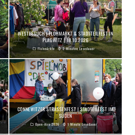
WESTBESUCH | FLOHMARKT & STADTTEILFEST IN
PLAGWITZ | 18.10.2026
Flohmärkte
2 Minuten Lesedauer
CONNEWITZER STRASSENFEST | STADTEILFEST IM S
ÜDEN
Open-Airs 2026
1 Minute Lesedauer