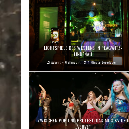
LICHTSPIELE DES WESTENS IN PLAGWITZ-
LINDENAU
Advent + Weihnacht
1 Minute Lesedauer
ZWISCHEN POP UND PROTEST: DAS MUSIKVIDEO
„VERVE“