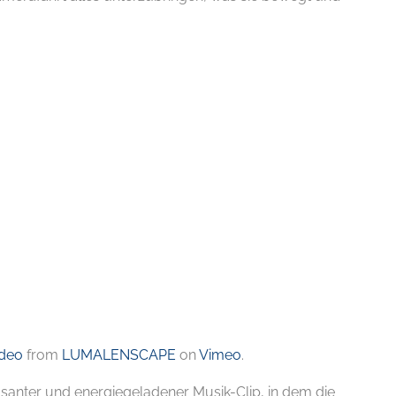
E-
ideo
from
LUMALENSCAPE
on
Vimeo
.
asanter und energiegeladener Musik-Clip, in dem die