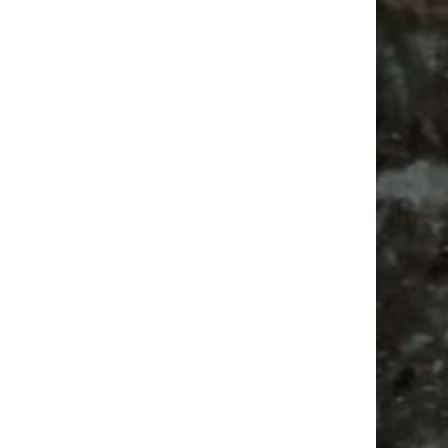
Ancient Trance Festival in Taucha |
06.-09.08.2026
Alle Flohmarkt & Trödelmarkt Termine
Leipzig 2026
Ladyfashion Flohmarkt Leipzig auf der AGRA
| 09.08.2026
Feste
Camper
Babyflohmarkt
Feiern
Alle Flohmärkte
Camping
Festival
Antikmarkt
Agra