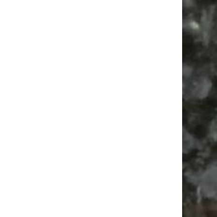
Vanlife ab Leipzig | 5 Kurztrips für die Seele