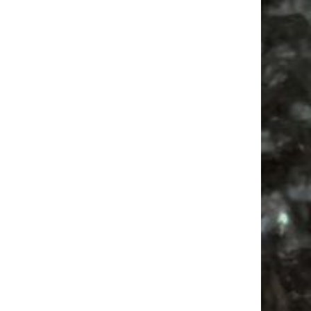
Ancient Trance
Bülowviertel
Agra Leipzig
Babysachen
Bülowstraße
Antik
Mail
Subscribing I accept the privacy rules of this site