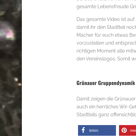
gesamte Lebensfreude Grü
Das gesamte Video ist auf
damit ihr den Stadtteil no
Macher für euch etwas Be
vorzustellen und entsprec
richtigen Moment alle mit
den Vereinslogos. Somit we
.
Grünauer Gruppendynamik
Damit zeigen die Grünauer 
auch ein herrliches Wir-G
Stadtteils ganz offensichtl
teilen
me