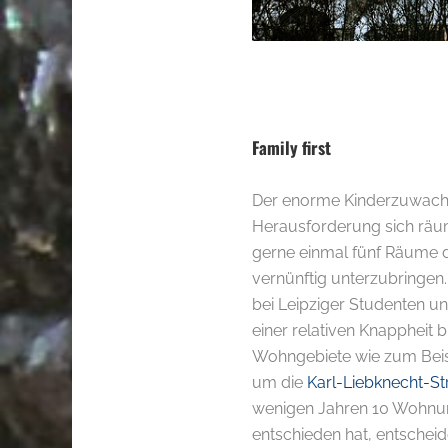
.
Family first
Der enorme Kinderzuwachs i
Herausforderung sich räum
gerne einmal fünf Räume d
vernünftig unterzubringe
bei Leipziger Studenten u
einer relativen Knapphei
Wohngebiete wie zum Beispi
um die
Karl-Liebknecht-St
wenigen Jahren 10 Wohnun
entschieden hat, entscheid