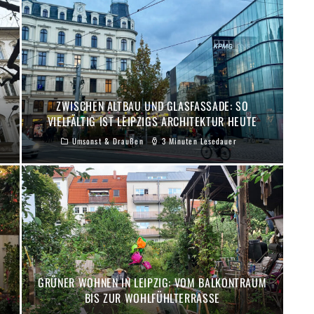
ZWISCHEN ALTBAU UND GLASFASSADE: SO
VIELFÄLTIG IST LEIPZIGS ARCHITEKTUR HEUTE
Umsonst & Draußen
3 Minuten Lesedauer
GRÜNER WOHNEN IN LEIPZIG: VOM BALKONTRAUM
BIS ZUR WOHLFÜHLTERRASSE