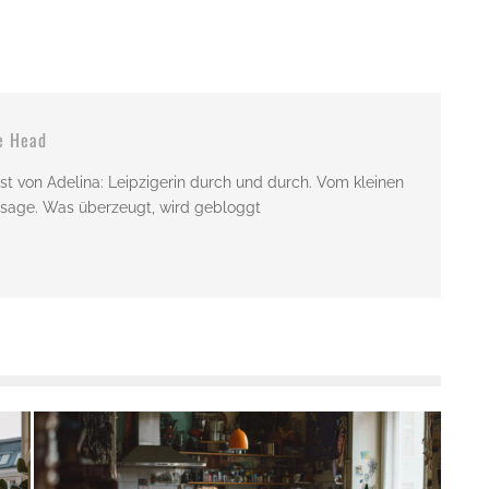
e Head
st von Adelina: Leipzigerin durch und durch. Vom kleinen
issage. Was überzeugt, wird gebloggt