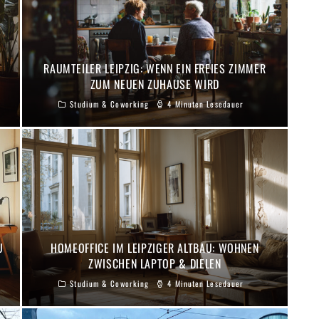
RAUMTEILER LEIPZIG: WENN EIN FREIES ZIMMER
ZUM NEUEN ZUHAUSE WIRD
Studium & Coworking
4 Minuten Lesedauer
U
HOMEOFFICE IM LEIPZIGER ALTBAU: WOHNEN
ZWISCHEN LAPTOP & DIELEN
Studium & Coworking
4 Minuten Lesedauer