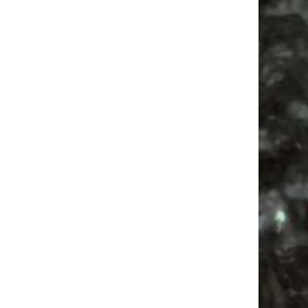
Feste
Alle Flohmärkte
Bülowstraße
Festival
Agra
Camper
Agra Leipzig
Mail
Subscribing I accept the privacy rules of this site