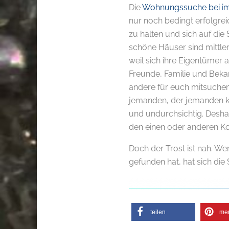
Die
Wohnungssuche bei i
nur noch bedingt erfolgrei
zu halten und sich auf di
schöne Häuser sind mittler
weil sich ihre Eigentümer
Freunde, Familie und Bekan
andere für euch mitsuchen
jemanden, der jemanden ke
und undurchsichtig. Deshal
den einen oder anderen K
Doch der Trost ist nah. W
gefunden hat, hat sich die
teilen
me