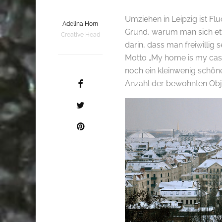
.
Umziehen in Leipzig ist Fl
Adelina Horn
Grund, warum man sich et
Creative Head
darin, dass man freiwilli
Motto „My home is my cas
noch ein kleinwenig schöne
Anzahl der bewohnten Ob