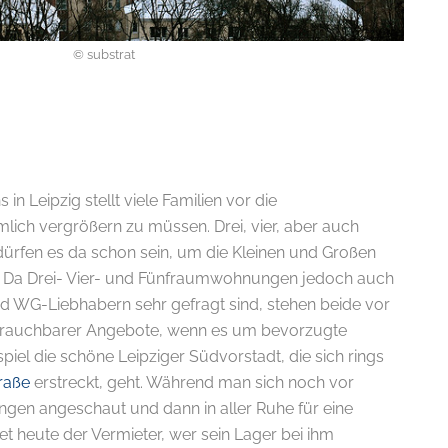
© substrat
n Leipzig stellt viele Familien vor die
lich vergrößern zu müssen. Drei, vier, aber auch
ürfen es da schon sein, um die Kleinen und Großen
n. Da Drei- Vier- und Fünfraumwohnungen jedoch auch
nd WG-Liebhabern sehr gefragt sind, stehen beide vor
t brauchbarer Angebote, wenn es um bevorzugte
el die schöne Leipziger Südvorstadt, die sich rings
raße
erstreckt, geht. Während man sich noch vor
gen angeschaut und dann in aller Ruhe für eine
et heute der Vermieter, wer sein Lager bei ihm