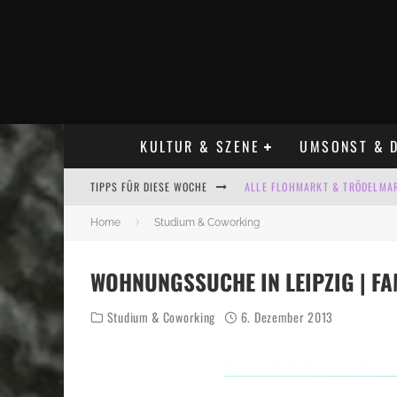
KULTUR & SZENE
UMSONST & D
TIPPS FÜR DIESE WOCHE
ALLE FLOHMARKT & TRÖDELMAR
LADYFASHION FLOHMARKT LEIPZ
Home
Studium & Coworking
HOSENSCHEISSER FLOHMARKT LE
WOHNUNGSSUCHE IN LEIPZIG | FA
BÜLOWSTRASSENMUSIKFESTIVAL
Studium & Coworking
6. Dezember 2013
KINDERFLOHMÄRKTE IN LEIPZIG
ALLE FLOHMARKT LEIPZIG AUG