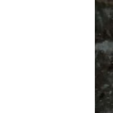
Vanlife ab Leipzig | 5 Kurztrips für die Seele
Ancient Trance Festival in Taucha |
06.-09.08.2026
Alle Flohmarkt & Trödelmarkt Termine
Leipzig 2026
Antikmarkt
Antik
Ancient Trance
Feiern
Camping
Babysachen
Babyflohmarkt
Bülowviertel