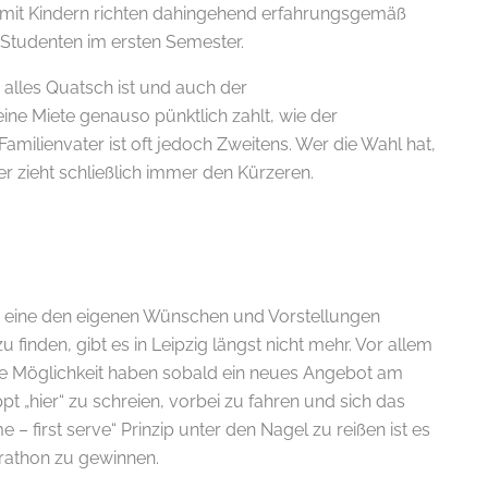
n mit Kindern richten dahingehend erfahrungsgemäß
 Studenten im ersten Semester.
 alles Quatsch ist und auch der
ine Miete genauso pünktlich zahlt, wie der
milienvater ist oft jedoch Zweitens. Wer die Wahl hat,
er zieht schließlich immer den Kürzeren.
E-
tig eine den eigenen Wünschen und Vorstellungen
inden, gibt es in Leipzig längst nicht mehr. Vor allem
 die Möglichkeit haben sobald ein neues Angebot am
 „hier“ zu schreien, vorbei zu fahren und sich das
 – first serve“ Prinzip unter den Nagel zu reißen ist es
athon zu gewinnen.