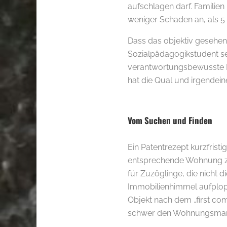
aufschlagen darf. Familie
weniger Schaden an, als 5
Dass das objektiv gesehen
Sozialpädagogikstudent se
verantwortungsbewusste Fa
hat die Qual und irgendein
.
Vom Suchen und Finden
Ein Patentrezept kurzfris
entsprechende Wohnung zu f
für Zuzöglinge, die nicht
Immobilienhimmel aufploppt
Objekt nach dem „first come
schwer den Wohnungsmar