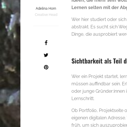
Ideen, die mehr sein wolle
Lernen selten mit der Ab
Adelina Horn
Creative Head
Wer hier studiert oder sich
abstrakt. Es sucht sich Weg
Dinge, die ausprobiert wer
Sichtbarkeit als Teil 
Wer ein Projekt startet, ler
müssen auffindbar sein. Erk
oder junge Gründer:innen is
Lernschritt.
Ob Portfolio, Projektseite o
eigenen digitalen Adresse.
früh, um sich auszuprobi