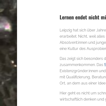
Lernen endet nicht m
Leipzig hat sich über Jahr
erarbeitet. Nicht, weil alle
Absolvent:innen und junge
eine Kultur des Ausprobier
Das zeigt sich besonders 
zusammenkommen. Das
S
Existenzgründer:innen und
mit Qualifizierung, Beratun
Ort, an dem aus einer Idee
Hier geht es nicht um sch
wirtschaftlich denken und 