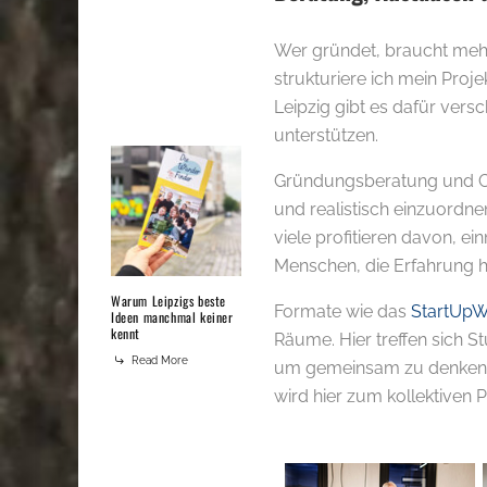
Wer gründet, braucht mehr
strukturiere ich mein Proje
Leipzig gibt es dafür versc
unterstützen.
Gründungsberatung und Co
und realistisch einzuordne
viele profitieren davon, e
Menschen, die Erfahrung 
Warum Leipzigs beste
Formate wie das
StartUp
Ideen manchmal keiner
kennt
Räume. Hier treffen sich S
Read More
um gemeinsam zu denken, 
wird hier zum kollektiven 