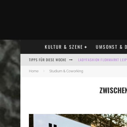
KULTUR & SZENE
UMSONST & D
TIPPS FÜR DIESE WOCHE
LADYFASHION FLOHMARKT LEIPZ
HOSENSCHEISSER FLOHMARKT LE
Home
Studium & Coworking
BÜLOWSTRASSENMUSIKFESTIVAL
ZWISCHEN
ALLE FLOHMARKT LEIPZIG AUG
KINDERFLOHMÄRKTE IN LEIPZIG
ALLE FLOHMARKT & TRÖDELMAR