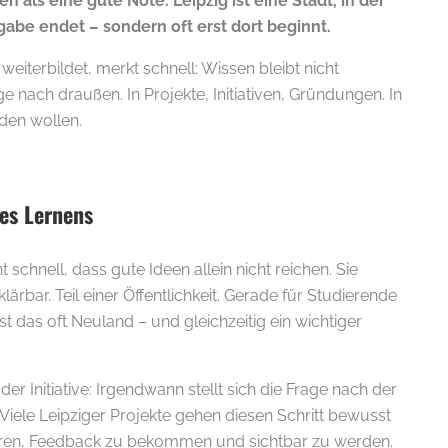
n als eine gute Note. Leipzig ist eine Stadt, in der
gabe endet – sondern oft erst dort beginnt.
 weiterbildet, merkt schnell: Wissen bleibt nicht
e nach draußen. In Projekte, Initiativen, Gründungen. In
den wollen.
des Lernens
nt schnell, dass gute Ideen allein nicht reichen. Sie
lärbar. Teil einer Öffentlichkeit. Gerade für Studierende
t das oft Neuland – und gleichzeitig ein wichtiger
der Initiative: Irgendwann stellt sich die Frage nach der
 Viele Leipziger Projekte gehen diesen Schritt bewusst
eren, Feedback zu bekommen und sichtbar zu werden.