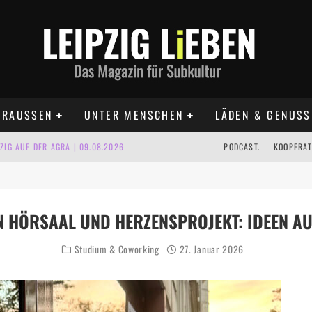
RAUSSEN
UNTER MENSCHEN
LÄDEN & GENUSS
IG AUF DER AGRA | 09.08.2026
PODCAST.
KOOPERAT
IPZIG | 09.08.2026
 | 22.08.2026
 HÖRSAAL UND HERZENSPROJEKT: IDEEN AU
UST TERMINE 2026
Studium & Coworking
27. Januar 2026
 | ALLE TERMINE 2026
KT TERMINE LEIPZIG 2026