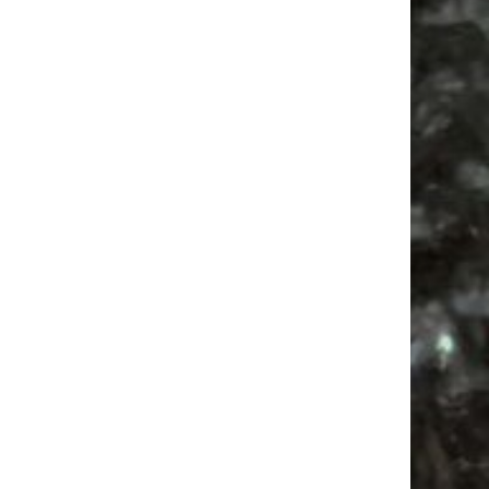
Feiern
Antikmarkt
Alle Flohmärkte
Festival
Camping
Agra Leipzig
Antik
Camper
Bülowstraße
Feste
Babysachen
Ancient Trance
Mail
Subscribing I accept the privacy rules of this site