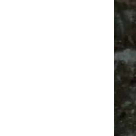
Vanlife ab Leipzig | 5 Kurztrips für die Seele
Ancient Trance Festival in Taucha |
06.-09.08.2026
Alle Flohmarkt & Trödelmarkt Termine
Leipzig 2026
Ladyfashion Flohmarkt Leipzig auf der AGRA
| 09.08.2026
Babyflohmarkt
Bülowviertel
Agra