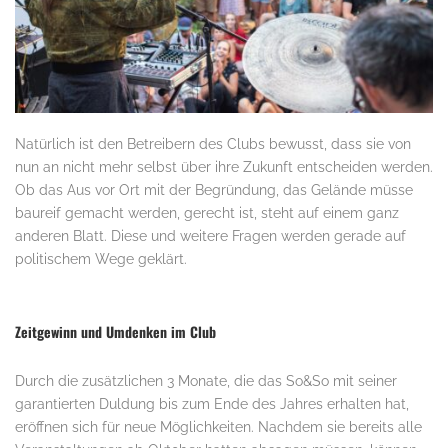
Natürlich ist den Betreibern des Clubs bewusst, dass sie von
nun an nicht mehr selbst über ihre Zukunft entscheiden werden.
Ob das Aus vor Ort mit der Begründung, das Gelände müsse
baureif gemacht werden, gerecht ist, steht auf einem ganz
anderen Blatt. Diese und weitere Fragen werden gerade auf
politischem Wege geklärt.
.
Zeitgewinn und Umdenken im Club
Durch die zusätzlichen 3 Monate, die das So&So mit seiner
garantierten Duldung bis zum Ende des Jahres erhalten hat,
eröffnen sich für neue Möglichkeiten. Nachdem sie bereits alle