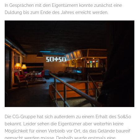
In Gesprächen mit den Eigentümern konnte zunächst eine
Duldung bis zum Ende des Jahres erreicht werden.
Die CG-Gruppe hat sich außerdem zu einem Erhalt des So&So
bekannt. Leider sehen die Eigentümer aber weiterhin keine
Möglichkeit für einen Verbleib vor Ort, da das Gelände baureif
gemacht werden müsse. Deshalb wurde erstmals eine