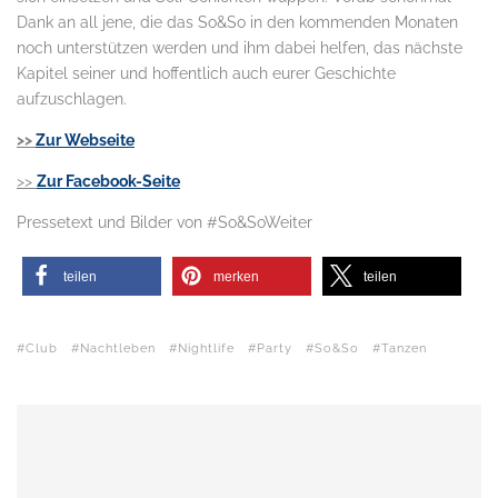
Dank an all jene, die das So&So in den kommenden Monaten
noch unterstützen werden und ihm dabei helfen, das nächste
Kapitel seiner und hoffentlich auch eurer Geschichte
aufzuschlagen.
>>
Zur Webseite
>>
Zur Facebook-Seite
Pressetext und Bilder von #So&SoWeiter
teilen
merken
teilen
Club
Nachtleben
Nightlife
Party
So&So
Tanzen