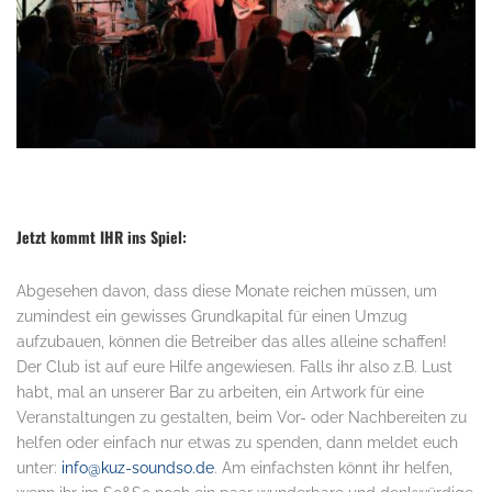
.
Jetzt kommt IHR ins Spiel:
Abgesehen davon, dass diese Monate reichen müssen, um
zumindest ein gewisses Grundkapital für einen Umzug
aufzubauen, können die Betreiber das alles alleine schaffen!
Der Club ist auf eure Hilfe angewiesen. Falls ihr also z.B. Lust
habt, mal an unserer Bar zu arbeiten, ein Artwork für eine
Veranstaltungen zu gestalten, beim Vor- oder Nachbereiten zu
helfen oder einfach nur etwas zu spenden, dann meldet euch
unter:
info@kuz-soundso.de
. Am einfachsten könnt ihr helfen,