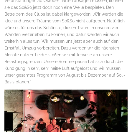
Veranstaltungen ab Oktober hatten absagen müssen, können
sie das So&So jetzt doch noch eine Weile bespielen. Den
Betreibern des Clubs ist dabei klargeworden: „Wir werden die
Idee und unsere Träume vom So&So nicht aufgeben. Natürlich
wäre es für uns das Schönste, diesen Traum in unseren vier
Wänden weiterleben zu können, und dafür werden wir auch
weiterhin alles tun. Wir müssen uns jetzt aber auch auf den
Ernstfall Umzug vorbereiten. Dazu werden wir die nächsten
Monate nutzen. Leider stoßen wir mittlerweile an unsere
Belastungsgrenzen. Unsere Sommerpause hat sich durch die
Kündigung in sehr, sehr heiße Luft aufgelöst und wir müssen
unser gesamtes Programm von August bis Dezember auf Soli-
Basis planen.“