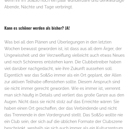
wenn ihr im So&So noch ein paar wunderbare und denkwürdige
Abende, Nächte und Tage verbringt.
..
Kann es schöner werden als bisher? JA!
Was bei all den Plänen und Überlegungen in den letzten
Wochen bewusst geworden ist, ist dass aus all dem Ärger, der
Ungewissheit und der Verzweiflung vielleicht auch etwas Neues
und noch Schöneres entstehen kann. Die Clubbetreiber haben
viel darüber nachgedacht, wie ihre Zukunft aussehen soll.
Eigentlich war das So&So immer als ein Ort geplant, der Allen
zur aktiven Teilhabe offenstehen sollte. Diesem Anspruch sind
sie nicht immer gerecht geworden. Wie es immer ist, verrennt
man sich häufig in Details und verliert das große Ganze aus den
Augen. Nicht dass sie nicht stolz auf das Erreichte wären: Sie
haben einen Ort geschaffen, der das Verbindende und nicht
das Trennende in den Vordergrund stellt. Das So&So wollte nie
ein Club sein, der sich auf die üblichen Formate der Clubszene
beschränkt, weshalb sie sich auch immer als ein Kulturzentrum