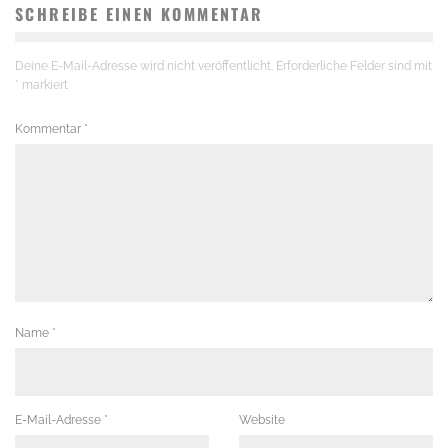
SCHREIBE EINEN KOMMENTAR
Deine E-Mail-Adresse wird nicht veröffentlicht.
Erforderliche Felder sind mit
*
markiert
Kommentar
*
Name
*
E-Mail-Adresse
*
Website