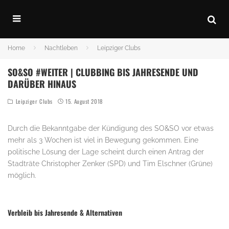
Home
Nachtleben
Leipziger Clubs
SO&SO #WEITER | CLUBBING BIS JAHRESENDE UND
DARÜBER HINAUS
Leipziger Clubs
15. August 2018
Durch die Bekanntgabe der Kündigung des SO&SO vor etwas
mehr als 3 Wochen ist viel in Bewegung gekommen. Eine
politische Lösung der Lage scheint durch einen Antrag der
Stadträte Christopher Zenker (SPD) und Tim Elschner (Grüne)
möglich.
.
Verbleib bis Jahresende & Alternativen