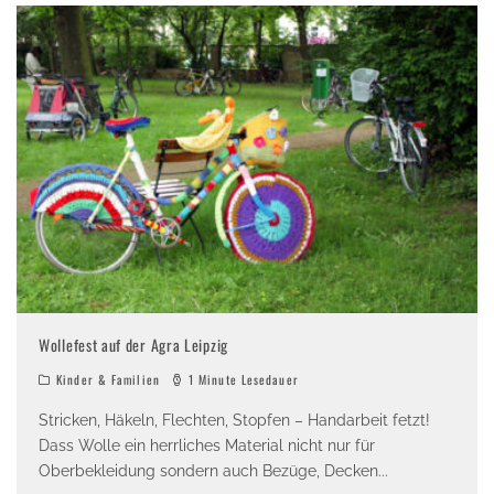
Wollefest auf der Agra Leipzig
Kinder & Familien
1 Minute Lesedauer
Stricken, Häkeln, Flechten, Stopfen – Handarbeit fetzt!
Dass Wolle ein herrliches Material nicht nur für
Oberbekleidung sondern auch Bezüge, Decken
...